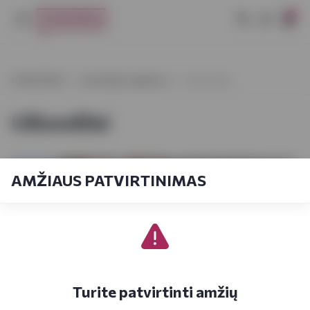
0
VYNOTEKA
Vynoteka naujienos
Užkandžiai
Užkandžiai
AMŽIAUS PATVIRTINIMAS
Turite patvirtinti amžių