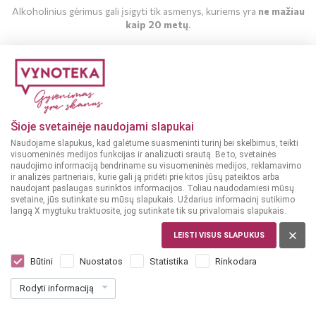
Alkoholinius gėrimus gali įsigyti tik asmenys, kuriems yra
ne mažiau
kaip 20 metų
.
MAN YRA 20 METŲ
MAN NĖRA 20 METŲ
Šioje svetainėje naudojami slapukai
Naudojame slapukus, kad galėtume suasmeninti turinį bei skelbimus, teikti
visuomeninės medijos funkcijas ir analizuoti srautą. Be to, svetainės
Užkandžiai
2020-03-13
naudojimo informaciją bendriname su visuomeninės medijos, reklamavimo
Kepti bri sūrio kepsneliai su figų džemu
ir analizės partneriais, kurie gali ją pridėti prie kitos jūsų pateiktos arba
naudojant paslaugas surinktos informacijos. Toliau naudodamiesi mūsų
svetaine, jūs sutinkate su mūsų slapukais. Uždarius informacinį sutikimo
langą X mygtuku traktuosite, jog sutinkate tik su privalomais slapukais.
LEISTI VISUS SLAPUKUS
Būtini
Nuostatos
Statistika
Rinkodara
SKAITYTI DAUGIAU
Rodyti informaciją