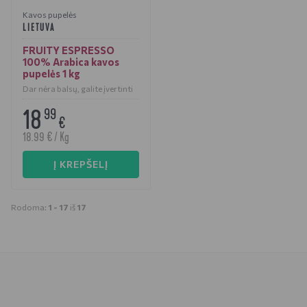
Kavos pupelės
LIETUVA
FRUITY ESPRESSO
100% Arabica kavos
pupelės 1 kg
Dar nėra balsų, galite įvertinti
18
99
€
18.99 € / Kg
Į KREPŠELĮ
Rodoma:
1 -
17
iš
17