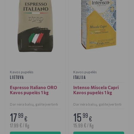
Kavos pupelės
Kavos pupelės
LIETUVA
ITALIJA
Espresso Italiano ORO
Intenso Miscela Capri
Kavos pupelės 1 kg
Kavos pupelės 1 kg
Dar nėra balsų, galite įvertinti
Dar nėra balsų, galite įvertinti
17
15
99
99
€
€
17.99 € / Kg
15.99 € / Kg