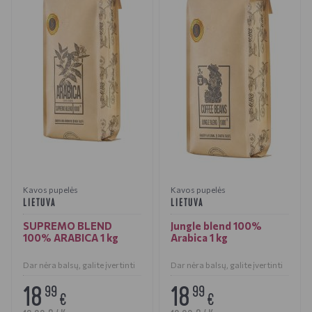
Kavos pupelės
Kavos pupelės
LIETUVA
LIETUVA
SUPREMO BLEND
Jungle blend 100%
100% ARABICA 1 kg
Arabica 1 kg
Dar nėra balsų, galite įvertinti
Dar nėra balsų, galite įvertinti
18
18
99
99
€
€