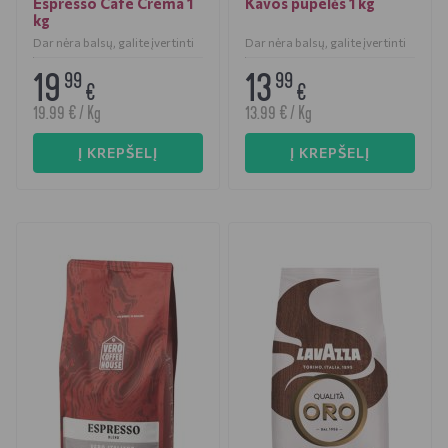
Espresso Cafe Crema 1
Kavos pupelės 1 kg
kg
Dar nėra balsų, galite įvertinti
Dar nėra balsų, galite įvertinti
19
13
99
99
€
€
19.99 € / Kg
13.99 € / Kg
Į KREPŠELĮ
Į KREPŠELĮ