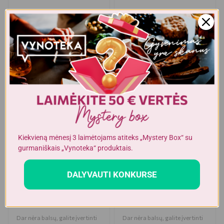
Kiekvieną mėnesį 3 laimėtojams atiteks „Mystery Box“ su
gurmaniškais „Vynoteka“ produktais.
Kavos pupelės
Kavos pupelės
ITALIJA
ITALIJA
DALYVAUTI KONKURSE
MERRILD Crema Kavos
LAVAZZA Oualita Oro
pupelės 1 kg
Mountain Grown 1 kg
Dar nėra balsų, galite įvertinti
Dar nėra balsų, galite įvertinti