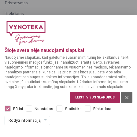
Pristatymas
Tiekėjams
Karjera
Dažniausiai užduodami klausimai
Šioje svetainėje naudojami slapukai
Dėmesio!
Alkoholinius gėrimus gali įsigyti tik asmenys,
Naudojame slapukus, kad galėtume suasmeninti turinį bei skelbimus, teikti
kuriems yra
ne mažiau kaip 20 metų
.
visuomeninės medijos funkcijas ir analizuoti srautą. Be to, svetainės
naudojimo informaciją bendriname su visuomeninės medijos, reklamavimo
ir analizės partneriais, kurie gali ją pridėti prie kitos jūsų pateiktos arba
naudojant paslaugas surinktos informacijos. Toliau naudodamiesi mūsų
svetaine, jūs sutinkate su mūsų slapukais. Uždarius informacinį sutikimo
langą X mygtuku traktuosite, jog sutinkate tik su privalomais slapukais.
© 2025 VYNOTEKA - Visos teisės saugomos
LEISTI VISUS SLAPUKUS
Būtini
Nuostatos
Statistika
Rinkodara
Rodyti informaciją