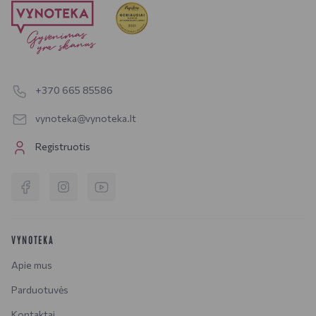
+370 665 85586
vynoteka@vynoteka.lt
Registruotis
VYNOTEKA
Apie mus
Parduotuvės
Kontaktai