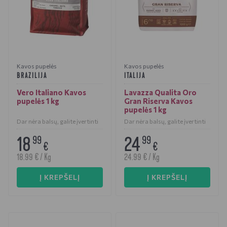
Kavos pupelės
Kavos pupelės
BRAZILIJA
ITALIJA
Vero Italiano Kavos
Lavazza Qualita Oro
pupelės 1 kg
Gran Riserva Kavos
pupelės 1 kg
Dar nėra balsų, galite įvertinti
Dar nėra balsų, galite įvertinti
18
24
99
99
€
€
18.99 € / Kg
24.99 € / Kg
Į KREPŠELĮ
Į KREPŠELĮ