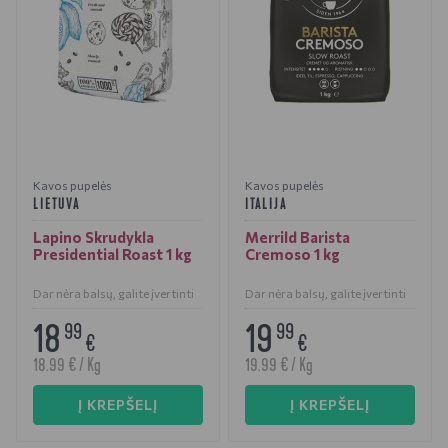
Kavos pupelės
Kavos pupelės
LIETUVA
ITALIJA
Lapino Skrudykla
Merrild Barista
Presidential Roast 1 kg
Cremoso 1 kg
Dar nėra balsų, galite įvertinti
Dar nėra balsų, galite įvertinti
18
19
99
99
€
€
18.99 € / Kg
19.99 € / Kg
Į KREPŠELĮ
Į KREPŠELĮ