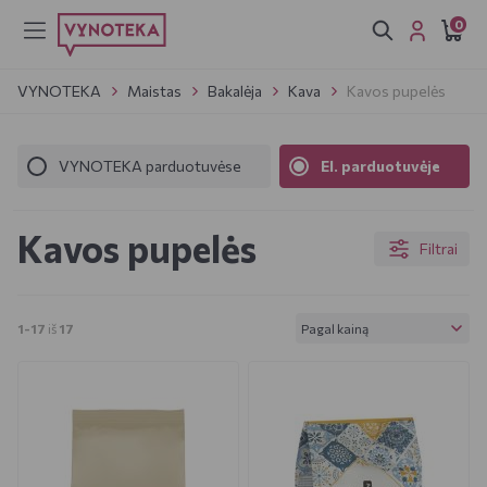
0
VYNOTEKA
Maistas
Bakalėja
Kava
Kavos pupelės
VYNOTEKA parduotuvėse
El. parduotuvėje
Kavos pupelės
Filtrai
Pagal kainą
1-17
iš
17