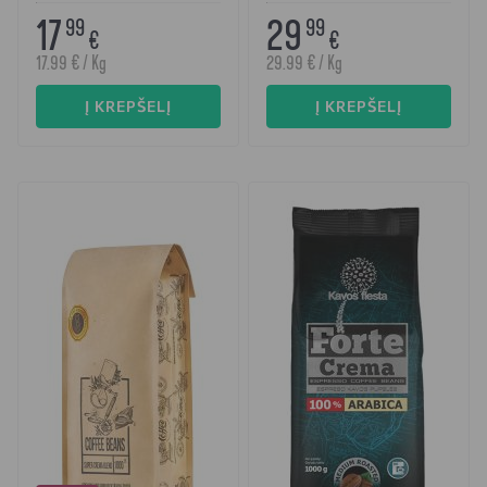
17
29
99
99
€
€
17.99 € / Kg
29.99 € / Kg
Į KREPŠELĮ
Į KREPŠELĮ