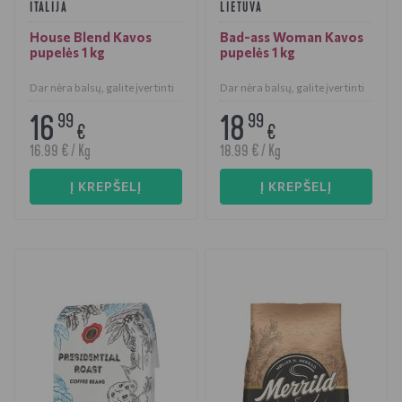
ITALIJA
LIETUVA
House Blend Kavos
Bad-ass Woman Kavos
pupelės 1 kg
pupelės 1 kg
Dar nėra balsų, galite įvertinti
Dar nėra balsų, galite įvertinti
16
18
99
99
€
€
16.99 € / Kg
18.99 € / Kg
Į KREPŠELĮ
Į KREPŠELĮ