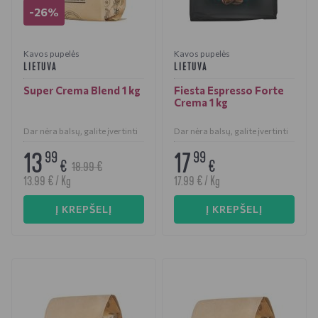
-26%
Kavos pupelės
Kavos pupelės
LIETUVA
LIETUVA
Super Crema Blend 1 kg
Fiesta Espresso Forte
Crema 1 kg
Dar nėra balsų, galite įvertinti
Dar nėra balsų, galite įvertinti
13
17
99
99
€
€
18.99 €
13.99 € / Kg
17.99 € / Kg
Į KREPŠELĮ
Į KREPŠELĮ