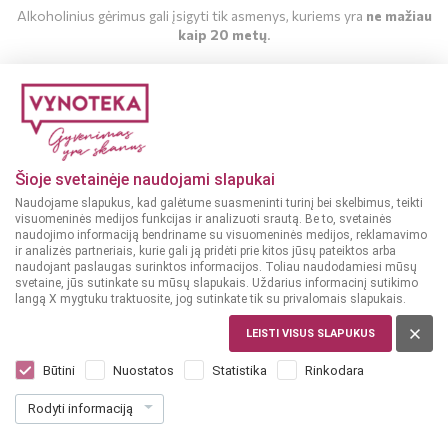
Alkoholinius gėrimus gali įsigyti tik asmenys, kuriems yra
ne mažiau
kaip 20 metų
.
MAN YRA 20 METŲ
MAN NĖRA 20 METŲ
Šioje svetainėje naudojami slapukai
Degtinė
Degtinė
Naudojame slapukus, kad galėtume suasmeninti turinį bei skelbimus, teikti
40%
40%
UKRAINA
UKRAINA
visuomeninės medijos funkcijas ir analizuoti srautą. Be to, svetainės
naudojimo informaciją bendriname su visuomeninės medijos, reklamavimo
Baika Klasichna Vodka
Baika Zamorska Vodka
ir analizės partneriais, kurie gali ją pridėti prie kitos jūsų pateiktos arba
0,5 L
0,5 L
naudojant paslaugas surinktos informacijos. Toliau naudodamiesi mūsų
svetaine, jūs sutinkate su mūsų slapukais. Uždarius informacinį sutikimo
langą X mygtuku traktuosite, jog sutinkate tik su privalomais slapukais.
Dar nėra balsų, galite įvertinti
Dar nėra balsų, galite įvertinti
9
9
LEISTI VISUS SLAPUKUS
99
99
€
€
Būtini
Nuostatos
Statistika
Rinkodara
19.98 € / L
19.98 € / L
Rodyti informaciją
Į KREPŠELĮ
Į KREPŠELĮ