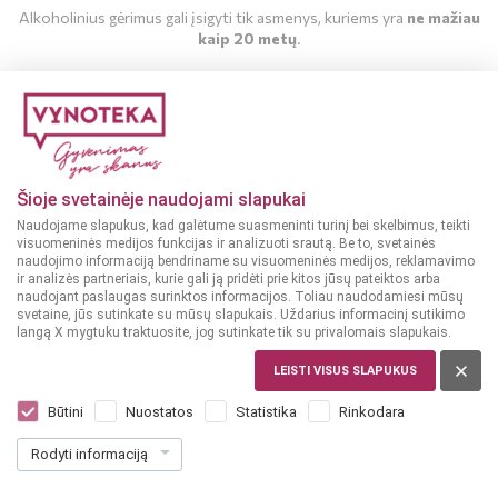
Alkoholinius gėrimus gali įsigyti tik asmenys, kuriems yra
ne mažiau
kaip 20 metų
.
MAN YRA 20 METŲ
MAN NĖRA 20 METŲ
Šioje svetainėje naudojami slapukai
Naudojame slapukus, kad galėtume suasmeninti turinį bei skelbimus, teikti
visuomeninės medijos funkcijas ir analizuoti srautą. Be to, svetainės
5.1%
naudojimo informaciją bendriname su visuomeninės medijos, reklamavimo
Nealkoholinis alus
ir analizės partneriais, kurie gali ją pridėti prie kitos jūsų pateiktos arba
ITALIJA
Šviesusis alus
naudojant paslaugas surinktos informacijos. Toliau naudodamiesi mūsų
ITALIJA
svetaine, jūs sutinkate su mūsų slapukais. Uždarius informacinį sutikimo
Peroni Nastro Azzurro
langą X mygtuku traktuosite, jog sutinkate tik su privalomais slapukais.
0,33 L
Semedorato 0,33 L
LEISTI VISUS SLAPUKUS
Dar nėra balsų, galite įvertinti
Dar nėra balsų, galite įvertinti
Būtini
Nuostatos
Statistika
Rinkodara
1
39
€
1
79
Rodyti informaciją
€
4.21 € / L
5.42 € / L