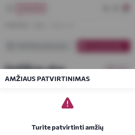
0
VYNOTEKA
Alus
Itališkas alus
VYNOTEKA parduotuvėse
El. parduotuvėje
Itališkas alus
Filtrai
AMŽIAUS PATVIRTINIMAS
Pagal kainą
1-5
iš
5
Turite patvirtinti amžių