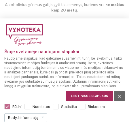
Alkoholinius gėrimus gali įsigyti tik asmenys, kuriems yra
ne mažiau
kaip 20 metų
.
MAN YRA 20 METŲ
MAN NĖRA 20 METŲ
Šioje svetainėje naudojami slapukai
Naudojame slapukus, kad galėtume suasmeninti turinį bei skelbimus, teikti
visuomeninės medijos funkcijas ir analizuoti srautą. Be to, svetainės
Sausas vynas
naudojimo informaciją bendriname su visuomeninės medijos, reklamavimo
Sausas vynas
ISPANIJA,
JUMILLA
ir analizės partneriais, kurie gali ją pridėti prie kitos jūsų pateiktos arba
14%
13%
ISPANIJA
naudojant paslaugas surinktos informacijos. Toliau naudodamiesi mūsų
svetaine, jūs sutinkate su mūsų slapukais. Uždarius informacinį sutikimo
Highway to hell
Thader Monastrell 3 L
langą X mygtuku traktuosite, jog sutinkate tik su privalomais slapukais.
Monastrell 0,75 L
LEISTI VISUS SLAPUKUS
(1)
Dar nėra balsų, galite įvertinti
Būtini
Nuostatos
Statistika
Rinkodara
10
22
99
99
€
€
Rodyti informaciją
14.65 € / L
7.66 € / L