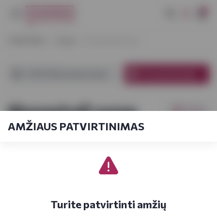
0
VYNOTEKA
Vynas
Monastrell vynas
VYNOTEKA parduotuvėse
El. parduotuvėje
Monastrell vynas
Filtrai
AMŽIAUS PATVIRTINIMAS
Pagal kainą
1-18
iš
18
Turite patvirtinti amžių