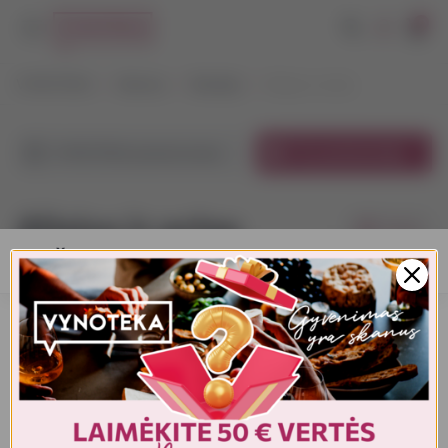
0
VYNOTEKA
Maistas
Bakalėja
Aliejus ir actas
VYNOTEKA parduotuvėse
El. parduotuvėje
Aliejus ir actas
Filtrai
AMŽIAUS PATVIRTINIMAS
Pagal kainą
1
1-21
iš
26
iš
2
Turite patvirtinti amžių