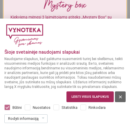
Alkoholinius gėrimus gali įsigyti tik asmenys, kuriems yra
ne mažiau
kaip 20 metų
.
Kiekvieną mėnesį 3 laimėtojams atiteks „Mystery Box“ su
gurmaniškais „Vynoteka“ produktais.
MAN YRA 20 METŲ
DALYVAUTI KONKURSE
MAN NĖRA 20 METŲ
Šioje svetainėje naudojami slapukai
-17%
-33%
Naudojame slapukus, kad galėtume suasmeninti turinį bei skelbimus, teikti
visuomeninės medijos funkcijas ir analizuoti srautą. Be to, svetainės
naudojimo informaciją bendriname su visuomeninės medijos, reklamavimo
Alyvuogių aliejus
Alyvuogių aliejus
ir analizės partneriais, kurie gali ją pridėti prie kitos jūsų pateiktos arba
GRAIKIJA
ITALIJA
naudojant paslaugas surinktos informacijos. Toliau naudodamiesi mūsų
svetaine, jūs sutinkate su mūsų slapukais. Uždarius informacinį sutikimo
Creat Extra Virgin
Olymp Extra virgin
langą X mygtuku traktuosite, jog sutinkate tik su privalomais slapukais.
Purškiamas alyvuogių
Alyvuogių aliejus 0,75 L
aliejus 0,2 L
LEISTI VISUS SLAPUKUS
Dar nėra balsų, galite įvertinti
Dar nėra balsų, galite įvertinti
Būtini
Nuostatos
Statistika
Rinkodara
4
7
99
99
€
€
5.99 €
11.99 €
Rodyti informaciją
24.95 € / L
10.65 € / L