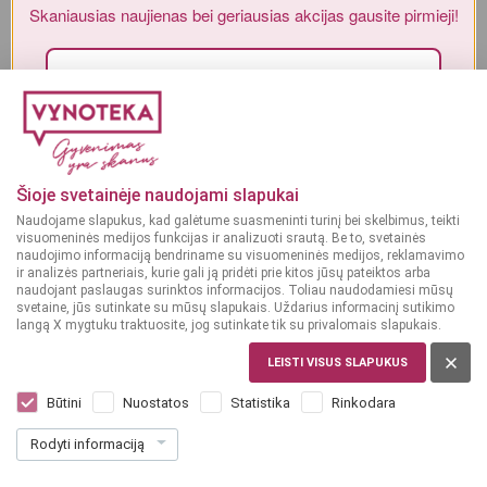
Skaniausias naujienas bei geriausias akcijas gausite
Alkoholinius gėrimus gali įsigyti tik asmenys, kuriems yra
ne mažiau
pirmieji!
kaip 20 metų
.
MAN YRA 20 METŲ
Sutinku su„Vynoteka“
privatumo politika
.
Sausas vynas
Sausas vynas
MAN NĖRA 20 METŲ
ARGENTINA,
ARGENTINA,
Paspausdamas patvirtinu, kad sutinku, kad mano duomenys būtų tvarkomi tiesioginės
14.5%
14%
rinkodaros tikslu ir kad esu susipažinęs su privatumo politikoje numatytomis tvarkymo
Šioje svetainėje naudojami slapukai
MENDOZA
MENDOZA
sąlygomis*
Naudojame slapukus, kad galėtume suasmeninti turinį bei skelbimus, teikti
Achaval Malbec 0,75 L
Paula Malbec 0,75 L
visuomeninės medijos funkcijas ir analizuoti srautą. Be to, svetainės
PRENUMERUOTI
naudojimo informaciją bendriname su visuomeninės medijos, reklamavimo
ir analizės partneriais, kurie gali ją pridėti prie kitos jūsų pateiktos arba
naudojant paslaugas surinktos informacijos. Toliau naudodamiesi mūsų
Dar nėra balsų, galite įvertinti
Dar nėra balsų, galite įvertinti
svetaine, jūs sutinkate su mūsų slapukais. Uždarius informacinį sutikimo
19
12
99
99
langą X mygtuku traktuosite, jog sutinkate tik su privalomais slapukais.
€
€
LEISTI VISUS SLAPUKUS
26.65 € / L
17.32 € / L
Būtini
Nuostatos
Statistika
Rinkodara
Į KREPŠELĮ
Į KREPŠELĮ
Rodyti informaciją