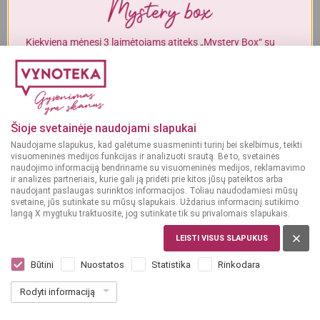
Alkoholinius gėrimus gali įsigyti tik asmenys, kuriems yra
ne mažiau
kaip 20 metų
.
Kiekvieną mėnesį 3 laimėtojams atiteks „Mystery Box“ su
gurmaniškais „Vynoteka“ produktais.
MAN YRA 20 METŲ
DALYVAUTI KONKURSE
MAN NĖRA 20 METŲ
Šioje svetainėje naudojami slapukai
Naudojame slapukus, kad galėtume suasmeninti turinį bei skelbimus, teikti
visuomeninės medijos funkcijas ir analizuoti srautą. Be to, svetainės
naudojimo informaciją bendriname su visuomeninės medijos, reklamavimo
ir analizės partneriais, kurie gali ją pridėti prie kitos jūsų pateiktos arba
naudojant paslaugas surinktos informacijos. Toliau naudodamiesi mūsų
svetaine, jūs sutinkate su mūsų slapukais. Uždarius informacinį sutikimo
langą X mygtuku traktuosite, jog sutinkate tik su privalomais slapukais.
LEISTI VISUS SLAPUKUS
Būtini
Nuostatos
Statistika
Rinkodara
Rodyti informaciją