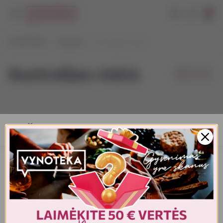
0
VYNOTEKA
Stiprieji
Australijos viskis
Australijos viskis
Filtrai
AMŽIAUS PATVIRTINIMAS
Turite patvirtinti amžių