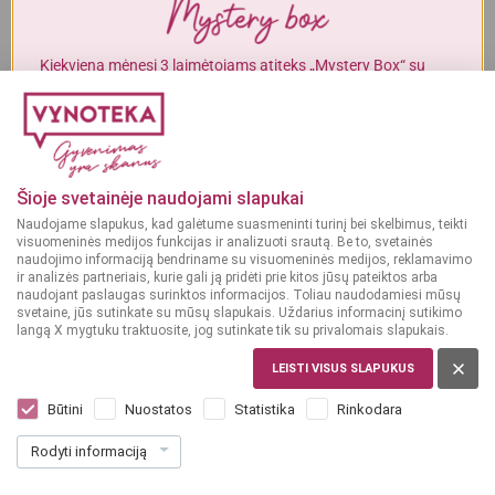
Alkoholinius gėrimus gali įsigyti tik asmenys, kuriems yra
ne mažiau
kaip 20 metų
.
Kiekvieną mėnesį 3 laimėtojams atiteks „Mystery Box“ su
gurmaniškais „Vynoteka“ produktais.
MAN YRA 20 METŲ
DALYVAUTI KONKURSE
MAN NĖRA 20 METŲ
Šioje svetainėje naudojami slapukai
Brendis
Brendis
Naudojame slapukus, kad galėtume suasmeninti turinį bei skelbimus, teikti
36%
36%
PRANCŪZIJA
PRANCŪZIJA
visuomeninės medijos funkcijas ir analizuoti srautą. Be to, svetainės
naudojimo informaciją bendriname su visuomeninės medijos, reklamavimo
J.P.Chenet VS 0,5 L
J.P.Chenet VS 0,7 L
ir analizės partneriais, kurie gali ją pridėti prie kitos jūsų pateiktos arba
naudojant paslaugas surinktos informacijos. Toliau naudodamiesi mūsų
svetaine, jūs sutinkate su mūsų slapukais. Uždarius informacinį sutikimo
langą X mygtuku traktuosite, jog sutinkate tik su privalomais slapukais.
Dar nėra balsų, galite įvertinti
Dar nėra balsų, galite įvertinti
15
19
LEISTI VISUS SLAPUKUS
99
99
€
€
Būtini
Nuostatos
Statistika
Rinkodara
31.98 € / L
28.56 € / L
Rodyti informaciją
Į KREPŠELĮ
Į KREPŠELĮ