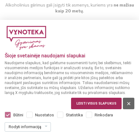
Alkoholinius gėrimus gali įsigyti tik asmenys, kuriems yra
ne mažiau
Alkoholio kontrolės įstatyme numatyta, kad Lietuvos
kaip 20 metų
.
Respublikoje prekiauti ir parduoti alkoholinius gėrimus
draudžiama asmenims, jaunesniems kaip 20 metų.
Nuo 2014 m. lapkričio 1 d. Lietuvoje įsigaliojo draudimas
MAN YRA 20 METŲ
jaunesniems kaip 18 metų asmenims parduoti, nupirkti ar kitaip
perduoti energinius gėrimus.
Internetinėje svetainėje pateiktos kainos gali nesutapti su
MAN NĖRA 20 METŲ
parduotuvėse esančiomis kainomis. Prašome vadovautis
Šioje svetainėje naudojami slapukai
parduotuvėse nurodytomis kainomis.
Naudojame slapukus, kad galėtume suasmeninti turinį bei skelbimus, teikti
Prekės pateiktos internetinėje svetainėje nebūtinai turi būti
visuomeninės medijos funkcijas ir analizuoti srautą. Be to, svetainės
naudojimo informaciją bendriname su visuomeninės medijos, reklamavimo
visose VYNOTEKA ir VYNOTEKA DIDMENA parduotuvėse.
ir analizės partneriais, kurie gali ją pridėti prie kitos jūsų pateiktos arba
Vartodami alkoholį, rizikuojate savo sveikata, šeimos ir
naudojant paslaugas surinktos informacijos. Toliau naudodamiesi mūsų
visuomenės gerove.
svetaine, jūs sutinkate su mūsų slapukais. Uždarius informacinį sutikimo
langą X mygtuku traktuosite, jog sutinkate tik su privalomais slapukais.
LEISTI VISUS SLAPUKUS
Taisyklės ir sąlygos
Būtini
Nuostatos
Statistika
Rinkodara
Rodyti informaciją
Žaidimas