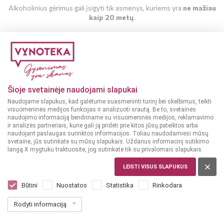
Alkoholinius gėrimus gali įsigyti tik asmenys, kuriems yra
ne mažiau
kaip 20 metų
.
MAN YRA 20 METŲ
MAN NĖRA 20 METŲ
Šioje svetainėje naudojami slapukai
Naudojame slapukus, kad galėtume suasmeninti turinį bei skelbimus, teikti
visuomeninės medijos funkcijas ir analizuoti srautą. Be to, svetainės
naudojimo informaciją bendriname su visuomeninės medijos, reklamavimo
Likeris
Likeris
ir analizės partneriais, kurie gali ją pridėti prie kitos jūsų pateiktos arba
25%
20%
ITALIJA
ITALIJA
naudojant paslaugas surinktos informacijos. Toliau naudodamiesi mūsų
svetaine, jūs sutinkate su mūsų slapukais. Uždarius informacinį sutikimo
Santa Marta
Fiorente Elderflower
langą X mygtuku traktuosite, jog sutinkate tik su privalomais slapukais.
Limoncello 0,5 L
0,7 L
LEISTI VISUS SLAPUKUS
Dar nėra balsų, galite įvertinti
Dar nėra balsų, galite įvertinti
Būtini
Nuostatos
Statistika
Rinkodara
11
17
99
99
€
€
Rodyti informaciją
23.98 € / L
25.70 € / L