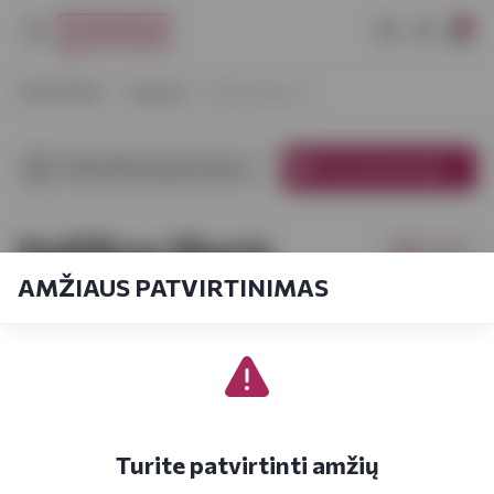
0
VYNOTEKA
Stiprieji
Itališkas likeris
VYNOTEKA parduotuvėse
El. parduotuvėje
Itališkas likeris
Filtrai
AMŽIAUS PATVIRTINIMAS
Pagal kainą
1-18
iš
18
Turite patvirtinti amžių