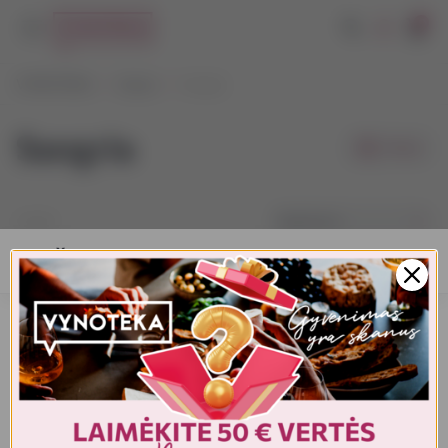
0
VYNOTEKA
Vynas
Sangria
Sangria
Filtrai
Pagal kainą
1-3
iš
3
AMŽIAUS PATVIRTINIMAS
Turite patvirtinti amžių