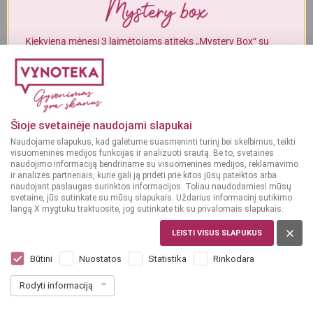
Alkoholinius gėrimus gali įsigyti tik asmenys, kuriems yra
ne mažiau
kaip 20 metų
.
Kiekvieną mėnesį 3 laimėtojams atiteks „Mystery Box“ su
gurmaniškais „Vynoteka“ produktais.
MAN YRA 20 METŲ
DALYVAUTI KONKURSE
MAN NĖRA 20 METŲ
Sangria
Saldus vynas
,
Sangria
7%
7%
Šioje svetainėje naudojami slapukai
VOKIETIJA
VOKIETIJA
Naudojame slapukus, kad galėtume suasmeninti turinį bei skelbimus, teikti
El Curador Sangria Red
El Curador Sangria 1,5 L
visuomeninės medijos funkcijas ir analizuoti srautą. Be to, svetainės
1,5 L
naudojimo informaciją bendriname su visuomeninės medijos, reklamavimo
ir analizės partneriais, kurie gali ją pridėti prie kitos jūsų pateiktos arba
naudojant paslaugas surinktos informacijos. Toliau naudodamiesi mūsų
Dar nėra balsų, galite įvertinti
Dar nėra balsų, galite įvertinti
svetaine, jūs sutinkate su mūsų slapukais. Uždarius informacinį sutikimo
6
7
59
49
langą X mygtuku traktuosite, jog sutinkate tik su privalomais slapukais.
€
€
LEISTI VISUS SLAPUKUS
4.39 € / L
4.99 € / L
Būtini
Nuostatos
Statistika
Rinkodara
Į KREPŠELĮ
Į KREPŠELĮ
Rodyti informaciją