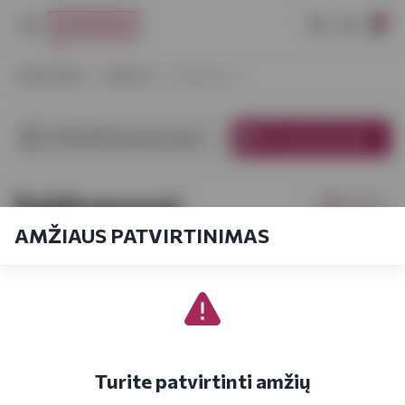
0
VYNOTEKA
Maistas
Saldumynai
VYNOTEKA parduotuvėse
El. parduotuvėje
Saldumynai
Filtrai
AMŽIAUS PATVIRTINIMAS
Pagal kainą
1
1-21
iš
84
iš
4
Turite patvirtinti amžių