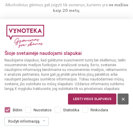
Alkoholinius gėrimus gali įsigyti tik asmenys, kuriems yra
ne mažiau
kaip 20 metų
.
MAN YRA 20 METŲ
MAN NĖRA 20 METŲ
Šioje svetainėje naudojami slapukai
-12%
Naudojame slapukus, kad galėtume suasmeninti turinį bei skelbimus, teikti
visuomeninės medijos funkcijas ir analizuoti srautą. Be to, svetainės
naudojimo informaciją bendriname su visuomeninės medijos, reklamavimo
Saldainiai
Sausainiai
ir analizės partneriais, kurie gali ją pridėti prie kitos jūsų pateiktos arba
ČEKIJA
ISPANIJA
naudojant paslaugas surinktos informacijos. Toliau naudodamiesi mūsų
svetaine, jūs sutinkate su mūsų slapukais. Uždarius informacinį sutikimo
Skittles Dessert
Cadbury Choco
langą X mygtuku traktuosite, jog sutinkate tik su privalomais slapukais.
Saldainiai 152 g
Sandwich Sausainiai
260 g
LEISTI VISUS SLAPUKUS
Dar nėra balsų, galite įvertinti
Dar nėra balsų, galite įvertinti
Būtini
Nuostatos
Statistika
Rinkodara
2
2
39
19
€
€
2.49 €
Rodyti informaciją
15.72 € / Kg
8.42 € / Kg