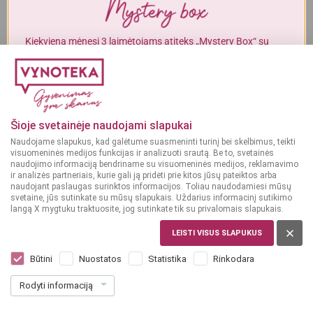
Alkoholinius gėrimus gali įsigyti tik asmenys, kuriems yra
ne mažiau
kaip 20 metų
.
Kiekvieną mėnesį 3 laimėtojams atiteks „Mystery Box“ su
gurmaniškais „Vynoteka“ produktais.
MAN YRA 20 METŲ
DALYVAUTI KONKURSE
MAN NĖRA 20 METŲ
Šioje svetainėje naudojami slapukai
Naudojame slapukus, kad galėtume suasmeninti turinį bei skelbimus, teikti
visuomeninės medijos funkcijas ir analizuoti srautą. Be to, svetainės
naudojimo informaciją bendriname su visuomeninės medijos, reklamavimo
ir analizės partneriais, kurie gali ją pridėti prie kitos jūsų pateiktos arba
naudojant paslaugas surinktos informacijos. Toliau naudodamiesi mūsų
svetaine, jūs sutinkate su mūsų slapukais. Uždarius informacinį sutikimo
langą X mygtuku traktuosite, jog sutinkate tik su privalomais slapukais.
LEISTI VISUS SLAPUKUS
Būtini
Nuostatos
Statistika
Rinkodara
Rodyti informaciją