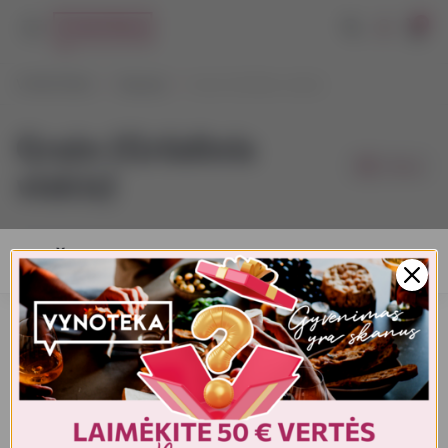
0
VYNOTEKA
Stiprieji
Grain (Grūdinis viskis)
Grain (Grūdinis
Filtrai
viskis)
AMŽIAUS PATVIRTINIMAS
Turite patvirtinti amžių