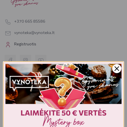
+370 665 85586
vynoteka@vynoteka.lt
Registruotis
VYNOTEKA
Apie mus
Parduotuvės
Kontaktai
Tinklaraštis