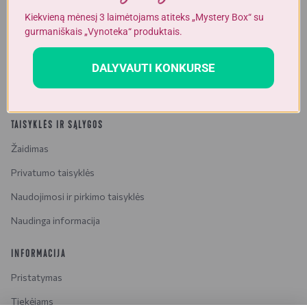
Sąskaitos
Kiekvieną mėnesį 3 laimėtojams atiteks „Mystery Box“ su
gurmaniškais „Vynoteka“ produktais.
PASLAUGOS
DALYVAUTI KONKURSE
Jūsų šventėms – mūsų produktai ir patarimai
Pasiūlymai įmonėms ir HoReCa
TAISYKLĖS IR SĄLYGOS
Žaidimas
Privatumo taisyklės
Naudojimosi ir pirkimo taisyklės
Naudinga informacija
INFORMACIJA
Pristatymas
Tiekėjams