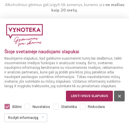
Alkoholinius gėrimus gali įsigyti tik asmenys, kuriems yra
ne mažiau
kaip 20 metų
.
Ar pirkėjas gali būti įmonė ir galima gauti PVM sąskaitą-
faktūrą?
MAN YRA 20 METŲ
Apsipirkimas el. parduotuvėje
MAN NĖRA 20 METŲ
Šioje svetainėje naudojami slapukai
Kokiu laiku galima įsigyti alkoholinių gėrimų?
Naudojame slapukus, kad galėtume suasmeninti turinį bei skelbimus, teikti
visuomeninės medijos funkcijas ir analizuoti srautą. Be to, svetainės
naudojimo informaciją bendriname su visuomeninės medijos, reklamavimo
Nuo kokio amžiaus galima įsigyti alkoholinius gėrimus?
ir analizės partneriais, kurie gali ją pridėti prie kitos jūsų pateiktos arba
naudojant paslaugas surinktos informacijos. Toliau naudodamiesi mūsų
svetaine, jūs sutinkate su mūsų slapukais. Uždarius informacinį sutikimo
langą X mygtuku traktuosite, jog sutinkate tik su privalomais slapukais.
Ar gali užsakymą atsiimti kitas asmuo?
LEISTI VISUS SLAPUKUS
Kiek laiko trunka pirmas apsipirkimas?
Būtini
Nuostatos
Statistika
Rinkodara
Rodyti informaciją
Ar visas prekes galiu įsigyti internetu?