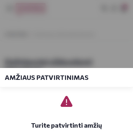
0
VYNOTEKA
Dažniausiai užduodami klausimai
Dažniausiai užduodami
klausimai
AMŽIAUS PATVIRTINIMAS
Vartotojo paskyros sukūrimas el.
parduotuvėje
Kiek laiko užtruks registracija el. parduotuvėje? Ar
Turite patvirtinti amžių
sudėtinga tai atlikti?