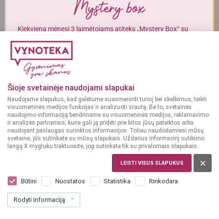
Alkoholinius gėrimus gali įsigyti tik asmenys, kuriems yra
ne mažiau
kaip 20 metų
.
Kiekvieną mėnesį 3 laimėtojams atiteks „Mystery Box“ su
gurmaniškais „Vynoteka“ produktais.
MAN YRA 20 METŲ
DALYVAUTI KONKURSE
MAN NĖRA 20 METŲ
Šioje svetainėje naudojami slapukai
Labai sausas/Briut
Labai sausas/Briut
nature vynas
nature vynas
Naudojame slapukus, kad galėtume suasmeninti turinį bei skelbimus, teikti
11%
10.5%
ITALIJA,
VENETO
LIETUVA
visuomeninės medijos funkcijas ir analizuoti srautą. Be to, svetainės
naudojimo informaciją bendriname su visuomeninės medijos, reklamavimo
Montelvini Promosso
Scandi Extra Dry 0,75 L
ir analizės partneriais, kurie gali ją pridėti prie kitos jūsų pateiktos arba
Prosecco Extra Dry
naudojant paslaugas surinktos informacijos. Toliau naudodamiesi mūsų
0,75 L
svetaine, jūs sutinkate su mūsų slapukais. Uždarius informacinį sutikimo
langą X mygtuku traktuosite, jog sutinkate tik su privalomais slapukais.
(1)
Dar nėra balsų, galite įvertinti
12
5
LEISTI VISUS SLAPUKUS
99
39
€
€
Būtini
Nuostatos
Statistika
Rinkodara
17.32 € / L
7.19 € / L
Rodyti informaciją
Į KREPŠELĮ
Į KREPŠELĮ