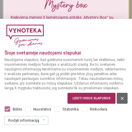
Alkoholinius gėrimus gali įsigyti tik asmenys, kuriems yra
ne mažiau
kaip 20 metų
.
Kiekvieną mėnesį 3 laimėtojams atiteks „Mystery Box“ su
gurmaniškais „Vynoteka“ produktais.
MAN YRA 20 METŲ
DALYVAUTI KONKURSE
MAN NĖRA 20 METŲ
Šioje svetainėje naudojami slapukai
Naudojame slapukus, kad galėtume suasmeninti turinį bei skelbimus, teikti
visuomeninės medijos funkcijas ir analizuoti srautą. Be to, svetainės
4.2%
5.8%
naudojimo informaciją bendriname su visuomeninės medijos, reklamavimo
ir analizės partneriais, kurie gali ją pridėti prie kitos jūsų pateiktos arba
Tamsusis alus
Tamsusis alus
naudojant paslaugas surinktos informacijos. Toliau naudodamiesi mūsų
AIRIJA
LIETUVA
svetaine, jūs sutinkate su mūsų slapukais. Uždarius informacinį sutikimo
langą X mygtuku traktuosite, jog sutinkate tik su privalomais slapukais.
Guinness 0,44 L
Vienas Bronze Dark
0,568 L
LEISTI VISUS SLAPUKUS
Dar nėra balsų, galite įvertinti
Dar nėra balsų, galite įvertinti
Būtini
Nuostatos
Statistika
Rinkodara
1
1
99
59
Rodyti informaciją
€
€
4.52 € / L
2.80 € / L