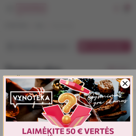
0
VYNOTEKA
Alus
Tamsus alus
VYNOTEKA parduotuvėse
El. parduotuvėje
Tamsus alus
Filtrai
AMŽIAUS PATVIRTINIMAS
Pagal kainą
1-16
iš
16
Turite patvirtinti amžių