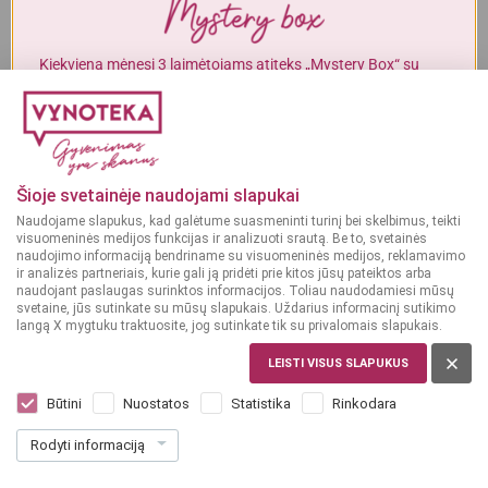
Į KREPŠELĮ
Į KREPŠELĮ
Alkoholinius gėrimus gali įsigyti tik asmenys, kuriems yra
ne mažiau
kaip 20 metų
.
Kiekvieną mėnesį 3 laimėtojams atiteks „Mystery Box“ su
gurmaniškais „Vynoteka“ produktais.
MAN YRA 20 METŲ
DALYVAUTI KONKURSE
GĖRIMAI
Gėrimų leidinys
MAN NĖRA 20 METŲ
Šioje svetainėje naudojami slapukai
Naudojame slapukus, kad galėtume suasmeninti turinį bei skelbimus, teikti
PERŽIŪRĖTI
visuomeninės medijos funkcijas ir analizuoti srautą. Be to, svetainės
naudojimo informaciją bendriname su visuomeninės medijos, reklamavimo
ir analizės partneriais, kurie gali ją pridėti prie kitos jūsų pateiktos arba
naudojant paslaugas surinktos informacijos. Toliau naudodamiesi mūsų
svetaine, jūs sutinkate su mūsų slapukais. Uždarius informacinį sutikimo
langą X mygtuku traktuosite, jog sutinkate tik su privalomais slapukais.
MAISTAS
LEISTI VISUS SLAPUKUS
Maisto leidinys
Būtini
Nuostatos
Statistika
Rinkodara
Rodyti informaciją
PERŽIŪRĖTI