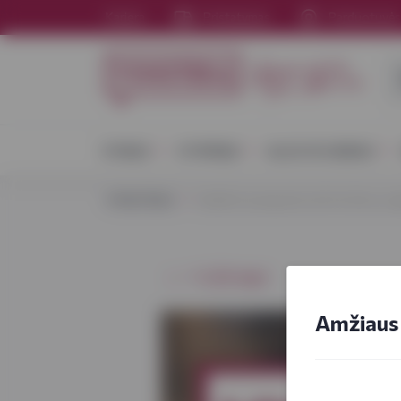
Karjera
Pristatymas
Parduotuvė
VYNAS
STIPRIEJI
ALUS IR SIDRAS
VYNOTEKA
Kalėdinė spanguolių arba bruknių uo
⭠ Grįžti atgal
Amžiaus 