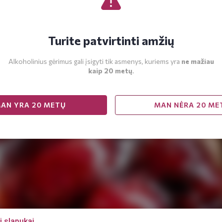
Turite patvirtinti amžių
Alkoholinius gėrimus gali įsigyti tik asmenys, kuriems yra
ne mažiau
kaip 20 metų
.
AN YRA 20 METŲ
MAN NĖRA 20 ME
i slapukai