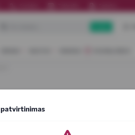
s
Kontaktai
Tinklaraštis
Sąskaitos
P
Paieška
GĖRIMAI
MAISTAS
RINKINIAI
DOVANŲ IDĖJOS
gienė
patvirtinimas