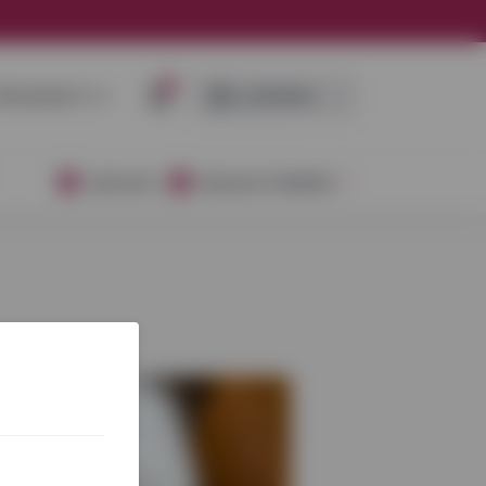
0
RISIJUNGTI ➜
LEIDINIAI
AKCIJOS
NAUJOS PREKĖS