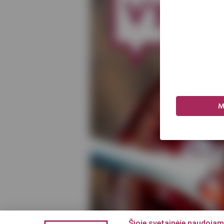
M
Šioje svetainėje naudojam