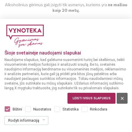
Alkoholinius gėrimus gali įsigyti tik asmenys, kuriems yra
ne mažiau
kaip 20 metų
.
MAN YRA 20 METŲ
MAN NĖRA 20 METŲ
Šioje svetainėje naudojami slapukai
Naudojame slapukus, kad galėtume suasmeninti turinį bei skelbimus, teikti
visuomeninės medijos funkcijas ir analizuoti srautą. Be to, svetainės
naudojimo informaciją bendriname su visuomeninės medijos, reklamavimo
ir analizės partneriais, kurie gali ją pridėti prie kitos jūsų pateiktos arba
naudojant paslaugas surinktos informacijos. Toliau naudodamiesi mūsų
Viskis
Viskis
svetaine, jūs sutinkate su mūsų slapukais. Uždarius informacinį sutikimo
46%
46%
DIDŽIOJI BRITANIJA
DIDŽIOJI BRITANIJA
langą X mygtuku traktuosite, jog sutinkate tik su privalomais slapukais.
Glenmorange Tale Of
Glenmorangie Nectar
LEISTI VISUS SLAPUKUS
Tokyo 0,7 L
D'or 16 YO 0,7 L
Būtini
Nuostatos
Statistika
Rinkodara
Dar nėra balsų, galite įvertinti
Dar nėra balsų, galite įvertinti
Rodyti informaciją
79
77
99
99
€
€