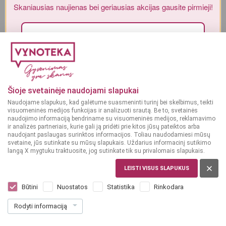
Skaniausias naujienas bei geriausias akcijas gausite pirmieji!
Alkoholinius gėrimus gali įsigyti tik asmenys, kuriems yra
ne mažiau
kaip 20 metų
.
MAN YRA 20 METŲ
Sutinku su„Vynoteka“
privatumo politika
.
Paspausdamas patvirtinu, kad sutinku, kad mano duomenys būtų tvarkomi tiesioginės rinkodaros
MAN NĖRA 20 METŲ
Šprotai
Šprotai
tikslu ir kad esu susipažinęs su privatumo politikoje numatytomis tvarkymo sąlygomis*
Šioje svetainėje naudojami slapukai
LATVIJA
LATVIJA
Naudojame slapukus, kad galėtume suasmeninti turinį bei skelbimus, teikti
Šprotai augaliniame
Keptos kilkės pomidorų
PRENUMERUOTI
visuomeninės medijos funkcijas ir analizuoti srautą. Be to, svetainės
aliejuje 160 g
padaže su paprikomis
naudojimo informaciją bendriname su visuomeninės medijos, reklamavimo
240 g
ir analizės partneriais, kurie gali ją pridėti prie kitos jūsų pateiktos arba
naudojant paslaugas surinktos informacijos. Toliau naudodamiesi mūsų
Dar nėra balsų, galite įvertinti
Dar nėra balsų, galite įvertinti
svetaine, jūs sutinkate su mūsų slapukais. Uždarius informacinį sutikimo
2
1
39
69
langą X mygtuku traktuosite, jog sutinkate tik su privalomais slapukais.
€
€
LEISTI VISUS SLAPUKUS
14.94 € / Kg
7.04 € / Kg
Būtini
Nuostatos
Statistika
Rinkodara
Į KREPŠELĮ
Į KREPŠELĮ
Rodyti informaciją