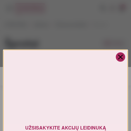
0
VYNOTEKA
Maistas
Žuvies produktai
Šprotai
Šprotai
Filtrai
Pagal kainą
1-4
iš
4
AMŽIAUS PATVIRTINIMAS
Turite patvirtinti amžių
UŽSISAKYKITE AKCIJŲ LEIDINUKĄ