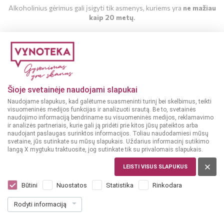
Alkoholinius gėrimus gali įsigyti tik asmenys, kuriems yra
ne mažiau
kaip 20 metų
.
MAN YRA 20 METŲ
MAN NĖRA 20 METŲ
Sausas vynas
Sausas vynas
13.5%
12.5%
Šioje svetainėje naudojami slapukai
AUSTRIJA
AUSTRIJA
Naudojame slapukus, kad galėtume suasmeninti turinį bei skelbimus, teikti
Down Under Syrah
Setzer Weinviertel
visuomeninės medijos funkcijas ir analizuoti srautą. Be to, svetainės
0,75 L
Ausstich 0,75 L
naudojimo informaciją bendriname su visuomeninės medijos, reklamavimo
ir analizės partneriais, kurie gali ją pridėti prie kitos jūsų pateiktos arba
naudojant paslaugas surinktos informacijos. Toliau naudodamiesi mūsų
Dar nėra balsų, galite įvertinti
Dar nėra balsų, galite įvertinti
svetaine, jūs sutinkate su mūsų slapukais. Uždarius informacinį sutikimo
9
10
99
99
langą X mygtuku traktuosite, jog sutinkate tik su privalomais slapukais.
€
€
LEISTI VISUS SLAPUKUS
13.32 € / L
14.65 € / L
Būtini
Nuostatos
Statistika
Rinkodara
Į KREPŠELĮ
Į KREPŠELĮ
Rodyti informaciją