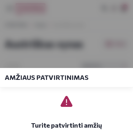
0
VYNOTEKA
Vynas
Austriškas vynas
Austriškas vynas
Filtrai
Pagal kainą
1-12
iš
12
AMŽIAUS PATVIRTINIMAS
Turite patvirtinti amžių