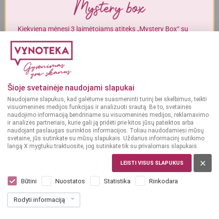
Alkoholinius gėrimus gali įsigyti tik asmenys, kuriems yra
ne mažiau
kaip 20 metų
.
Kiekvieną mėnesį 3 laimėtojams atiteks „Mystery Box“ su
gurmaniškais „Vynoteka“ produktais.
MAN YRA 20 METŲ
DALYVAUTI KONKURSE
MAN NĖRA 20 METŲ
Šioje svetainėje naudojami slapukai
Naudojame slapukus, kad galėtume suasmeninti turinį bei skelbimus, teikti
visuomeninės medijos funkcijas ir analizuoti srautą. Be to, svetainės
naudojimo informaciją bendriname su visuomeninės medijos, reklamavimo
ir analizės partneriais, kurie gali ją pridėti prie kitos jūsų pateiktos arba
naudojant paslaugas surinktos informacijos. Toliau naudodamiesi mūsų
svetaine, jūs sutinkate su mūsų slapukais. Uždarius informacinį sutikimo
langą X mygtuku traktuosite, jog sutinkate tik su privalomais slapukais.
LEISTI VISUS SLAPUKUS
Būtini
Nuostatos
Statistika
Rinkodara
Rodyti informaciją