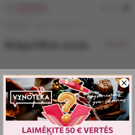
0
VYNOTEKA
Vynas
Bulgariškas vynas
Bulgariškas vynas
Filtrai
AMŽIAUS PATVIRTINIMAS
Turite patvirtinti amžių