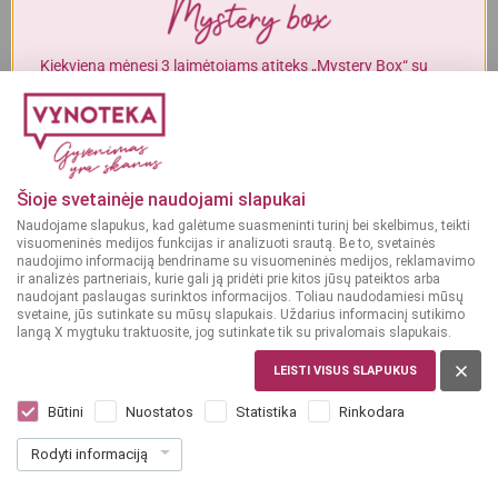
Alkoholinius gėrimus gali įsigyti tik asmenys, kuriems yra
ne mažiau
kaip 20 metų
.
Kiekvieną mėnesį 3 laimėtojams atiteks „Mystery Box“ su
gurmaniškais „Vynoteka“ produktais.
MAN YRA 20 METŲ
DALYVAUTI KONKURSE
MAN NĖRA 20 METŲ
Šioje svetainėje naudojami slapukai
Naudojame slapukus, kad galėtume suasmeninti turinį bei skelbimus, teikti
visuomeninės medijos funkcijas ir analizuoti srautą. Be to, svetainės
naudojimo informaciją bendriname su visuomeninės medijos, reklamavimo
Saldus vynas
Saldus vynas
ir analizės partneriais, kurie gali ją pridėti prie kitos jūsų pateiktos arba
10.5%
8.5%
VOKIETIJA
VOKIETIJA
naudojant paslaugas surinktos informacijos. Toliau naudodamiesi mūsų
svetaine, jūs sutinkate su mūsų slapukais. Uždarius informacinį sutikimo
Weinwelt Gluhwein
Sternthaler
langą X mygtuku traktuosite, jog sutinkate tik su privalomais slapukais.
Merlol 1 L
Christkindles Gluhwein
1 L
LEISTI VISUS SLAPUKUS
Dar nėra balsų, galite įvertinti
Dar nėra balsų, galite įvertinti
Būtini
Nuostatos
Statistika
Rinkodara
9
4
99
99
€
€
Rodyti informaciją
9.99 € / L
4.99 € / L