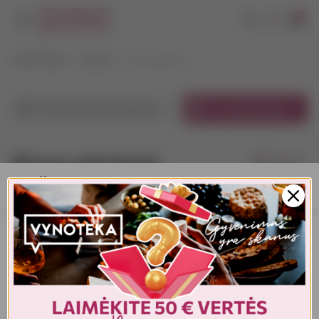
0
VYNOTEKA
Vynas
Vyno gėrimai
VYNOTEKA parduotuvėse
El. parduotuvėje
Vyno gėrimai
Filtrai
AMŽIAUS PATVIRTINIMAS
Pagal kainą
1
1-21
iš
30
iš
2
Turite patvirtinti amžių