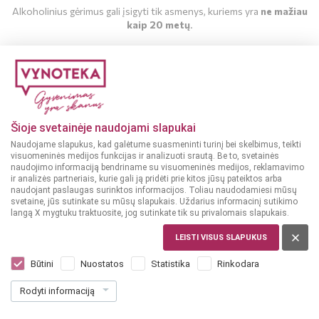
Alkoholinius gėrimus gali įsigyti tik asmenys, kuriems yra
ne mažiau
kaip 20 metų
.
MAN YRA 20 METŲ
MAN NĖRA 20 METŲ
Šioje svetainėje naudojami slapukai
Naudojame slapukus, kad galėtume suasmeninti turinį bei skelbimus, teikti
visuomeninės medijos funkcijas ir analizuoti srautą. Be to, svetainės
naudojimo informaciją bendriname su visuomeninės medijos, reklamavimo
ir analizės partneriais, kurie gali ją pridėti prie kitos jūsų pateiktos arba
naudojant paslaugas surinktos informacijos. Toliau naudodamiesi mūsų
Sausas vynas
Sausas vynas
svetaine, jūs sutinkate su mūsų slapukais. Uždarius informacinį sutikimo
13%
14%
ITALIJA
ITALIJA
langą X mygtuku traktuosite, jog sutinkate tik su privalomais slapukais.
Vanita Primitivo Nero di
Masso Antico Primitivo
LEISTI VISUS SLAPUKUS
Troia 3 L
0,75 L
Būtini
Nuostatos
Statistika
Rinkodara
Dar nėra balsų, galite įvertinti
(5)
Rodyti informaciją
25
11
99
99
€
€