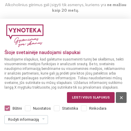
Alkoholinius gėrimus gali įsigyti tik asmenys, kuriems yra
ne mažiau
kaip 20 metų
.
MAN YRA 20 METŲ
MAN NĖRA 20 METŲ
Šioje svetainėje naudojami slapukai
Naudojame slapukus, kad galėtume suasmeninti turinį bei skelbimus, teikti
visuomeninės medijos funkcijas ir analizuoti srautą. Be to, svetainės
naudojimo informaciją bendriname su visuomeninės medijos, reklamavimo
ir analizės partneriais, kurie gali ją pridėti prie kitos jūsų pateiktos arba
Obuolių
Nealkoholinis
naudojant paslaugas surinktos informacijos. Toliau naudodamiesi mūsų
sidras
,
Nealkoholinis
sidras
,
Kriaušių sidras
svetaine, jūs sutinkate su mūsų slapukais. Uždarius informacinį sutikimo
sidras
ESTIJA
langą X mygtuku traktuosite, jog sutinkate tik su privalomais slapukais.
LIETUVA
Somersby Kriaušių
LEISTI VISUS SLAPUKUS
Tinginio Pantis
nealkoholinis 0,5 L
Nealkoholinis obuolių
Būtini
Nuostatos
Statistika
Rinkodara
sidras 0,33 L
Dar nėra balsų, galite įvertinti
Dar nėra balsų, galite įvertinti
Rodyti informaciją
1
85
1
€
49