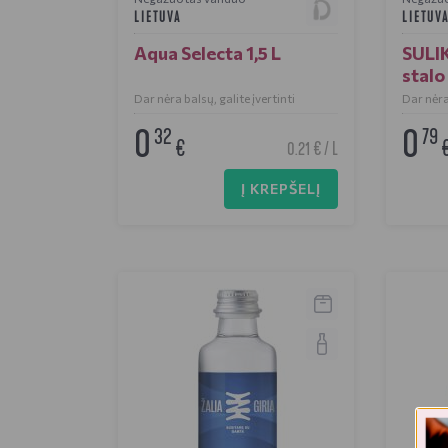
LIETUVA
LIETUV
Aqua Selecta 1,5 L
SULI
stalo
Dar nėra balsų, galite įvertinti
Dar nėra 
0
0
32
79
€
0.21 € / L
Į KREPŠELĮ