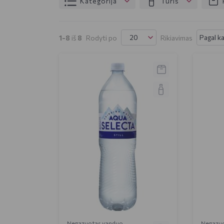
Kategorija
Tūris
20
Pagal k
1-8
iš
8
Rodyti po
Rikiavimas
Negazuotas vanduo
Negazu