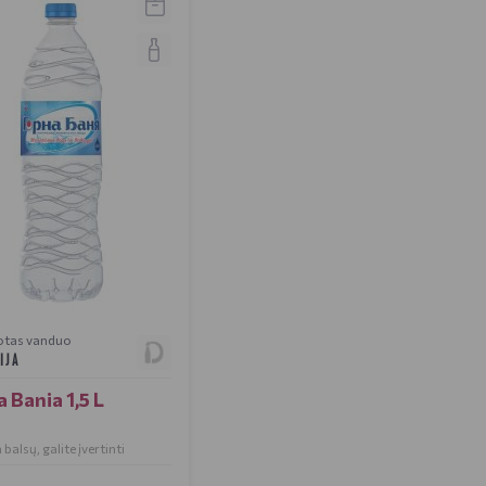
otas vanduo
IJA
 Bania 1,5 L
balsų, galite įvertinti