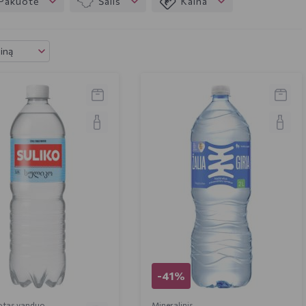
Pakuotė
Šalis
Kaina
ainą
-41%
otas vanduo
Mineralinis