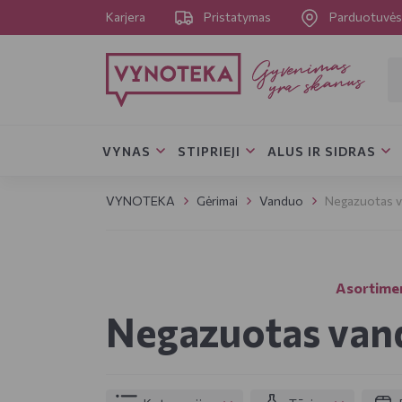
Karjera
Pristatymas
Parduotuvė
VYNAS
STIPRIEJI
ALUS IR SIDRAS
VYNOTEKA
Gėrimai
Vanduo
Negazuotas 
Asortime
Negazuotas van