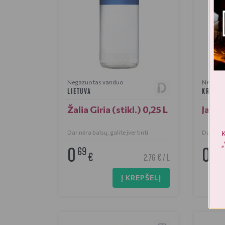
Negazuotas vanduo
Negazu
LIETUVA
KROATI
Žalia Giria (stikl.) 0,25 L
Jana 
Dar nėra balsų, galite įvertinti
Dar nėra 
K
„
0
0
69
69
€
2.76 € / L
Į KREPŠELĮ