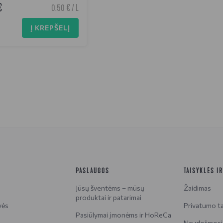
€
0.50 € / L
Į KREPŠELĮ
PASLAUGOS
TAISYKLĖS I
Jūsų šventėms – mūsų
Žaidimas
produktai ir patarimai
vės
Privatumo ta
Pasiūlymai įmonėms ir HoReCa
Naudojimosi 