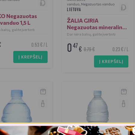
vanduo
,
Negazuotas vanduo
A
LIETUVA
KO Negazuotas
ŽALIA GIRIA
 vanduo 1,5 L
Negazuotas mineralinis
balsų, galite įvertinti
vanduo 2 L
Dar nėra balsų, galite įvertinti
€
0
47
0.53 € / L
€
0.79 €
0.23 € / L
Į KREPŠELĮ
Į KREPŠELĮ