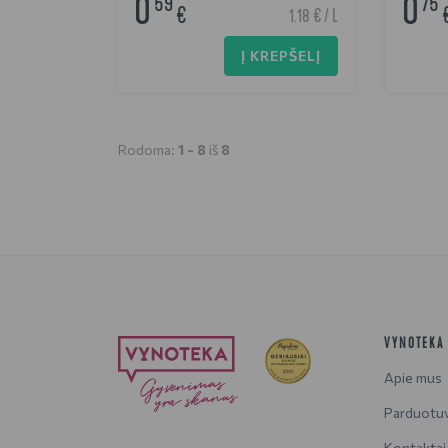
0
0
59
75
€
1.18 € / L
Į KREPŠELĮ
Rodoma:
1 -
8
iš
8
VYNOTEKA
Apie mus
Parduotu
Kontaktai