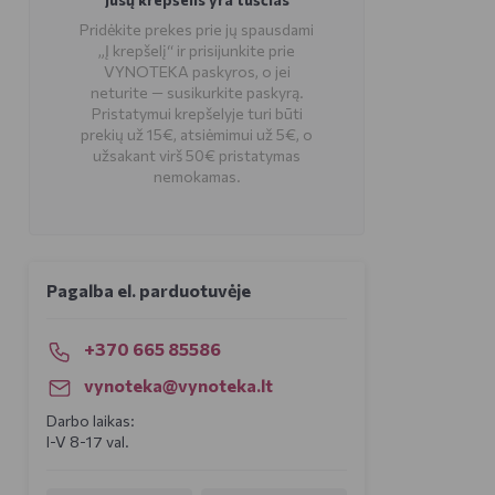
Pridėkite prekes prie jų spausdami
„Į krepšelį“ ir prisijunkite prie
VYNOTEKA paskyros, o jei
neturite — susikurkite paskyrą.
Pristatymui krepšelyje turi būti
prekių už 15€, atsiėmimui už 5€, o
užsakant virš 50€ pristatymas
nemokamas.
Pagalba el. parduotuvėje
+370 665 85586
vynoteka@vynoteka.lt
Darbo laikas:
I-V 8-17 val.