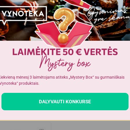
otas vanduo
Negazuotas vanduo
JA
KROATIJA
Baby 1 L
Jana 1,5 L
balsų, galite įvertinti
Dar nėra balsų, galite įvertinti
iekvieną mėnesį 3 laimėtojams atiteks „Mystery Box“ su gurmaniškais
Vynoteka“ produktais.
0
89
€
€
0.69 € / L
0.59 € / L
DALYVAUTI KONKURSE
Į KREPŠELĮ
Į KREPŠELĮ