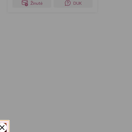
Žinutė
DUK