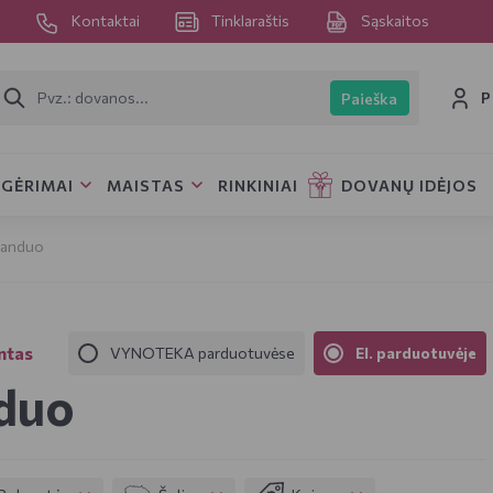
s
Kontaktai
Tinklaraštis
Sąskaitos
P
Paieška
GĖRIMAI
MAISTAS
RINKINIAI
DOVANŲ IDĖJOS
vanduo
ntas
VYNOTEKA parduotuvėse
El. parduotuvėje
duo