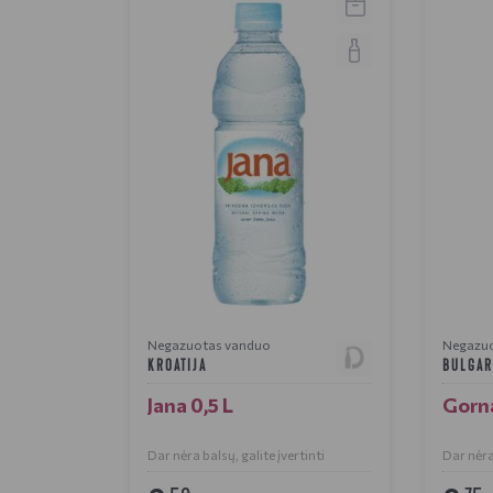
Negazuotas vanduo
Negazu
KROATIJA
BULGAR
Jana 0,5 L
Gorna
Dar nėra balsų, galite įvertinti
Dar nėra 