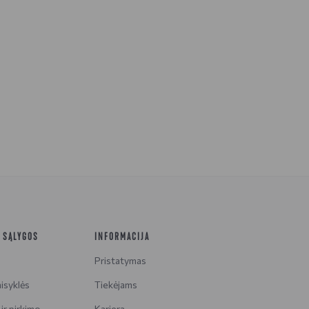
R SĄLYGOS
INFORMACIJA
Pristatymas
isyklės
Tiekėjams
ir pirkimo
Karjera