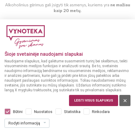
Alkoholinius gėrimus gali įsigyti tik asmenys, kuriems yra
ne mažiau
kaip 20 metų
.
MAN YRA 20 METŲ
MAN NĖRA 20 METŲ
Šioje svetainėje naudojami slapukai
Naudojame slapukus, kad galėtume suasmeninti turinį bei skelbimus, teikti
visuomeninės medijos funkcijas ir analizuoti srautą. Be to, svetainės
naudojimo informaciją bendriname su visuomeninės medijos, reklamavimo
Romas
Romas
ir analizės partneriais, kurie gali ją pridėti prie kitos jūsų pateiktos arba
37.5%
40%
KUBA
KOLUMBIJA
naudojant paslaugas surinktos informacijos. Toliau naudodamiesi mūsų
svetaine, jūs sutinkate su mūsų slapukais. Uždarius informacinį sutikimo
Black Tears Super Dry
Dictador Reserva
langą X mygtuku traktuosite, jog sutinkate tik su privalomais slapukais.
0,7 L
Premium 12 Colombian
Rum 0,7 L
LEISTI VISUS SLAPUKUS
Dar nėra balsų, galite įvertinti
Dar nėra balsų, galite įvertinti
Būtini
Nuostatos
Statistika
Rinkodara
24
43
99
99
€
€
Rodyti informaciją
35.70 € / L
62.84 € / L