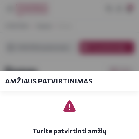
0
VYNOTEKA
Stiprieji
Romas
VYNOTEKA parduotuvėse
El. parduotuvėje
Romas
Filtrai
AMŽIAUS PATVIRTINIMAS
Pagal kainą
1
1-21
iš
83
iš
4
Turite patvirtinti amžių