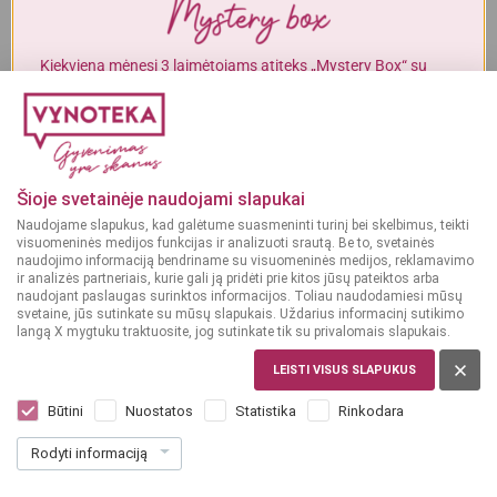
Alkoholinius gėrimus gali įsigyti tik asmenys, kuriems yra
ne mažiau
kaip 20 metų
.
Kiekvieną mėnesį 3 laimėtojams atiteks „Mystery Box“ su
gurmaniškais „Vynoteka“ produktais.
MAN YRA 20 METŲ
DALYVAUTI KONKURSE
MAN NĖRA 20 METŲ
Njokiai
Šioje svetainėje naudojami slapukai
ITALIJA
Naudojame slapukus, kad galėtume suasmeninti turinį bei skelbimus, teikti
Mazza Gnocchi 500 g
visuomeninės medijos funkcijas ir analizuoti srautą. Be to, svetainės
naudojimo informaciją bendriname su visuomeninės medijos, reklamavimo
ir analizės partneriais, kurie gali ją pridėti prie kitos jūsų pateiktos arba
naudojant paslaugas surinktos informacijos. Toliau naudodamiesi mūsų
Dar nėra balsų, galite įvertinti
svetaine, jūs sutinkate su mūsų slapukais. Uždarius informacinį sutikimo
1
99
langą X mygtuku traktuosite, jog sutinkate tik su privalomais slapukais.
€
LEISTI VISUS SLAPUKUS
3.98 € / Kg
Būtini
Nuostatos
Statistika
Rinkodara
Į KREPŠELĮ
Rodyti informaciją
Rodoma:
1 -
1
iš
1