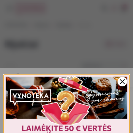
0
VYNOTEKA
Maistas
Bakalėja
Njokiai
Njokiai
Filtrai
Pagal kainą
1-1
iš
1
AMŽIAUS PATVIRTINIMAS
Turite patvirtinti amžių