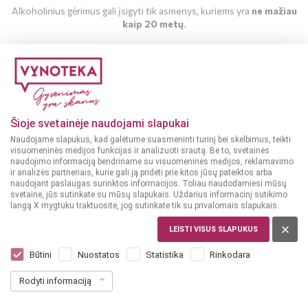
Alkoholinius gėrimus gali įsigyti tik asmenys, kuriems yra
ne mažiau
kaip 20 metų
.
MAN YRA 20 METŲ
GĖRIMAI
Gėrimų leidinys
MAN NĖRA 20 METŲ
Šioje svetainėje naudojami slapukai
Naudojame slapukus, kad galėtume suasmeninti turinį bei skelbimus, teikti
PERŽIŪRĖTI
visuomeninės medijos funkcijas ir analizuoti srautą. Be to, svetainės
naudojimo informaciją bendriname su visuomeninės medijos, reklamavimo
ir analizės partneriais, kurie gali ją pridėti prie kitos jūsų pateiktos arba
naudojant paslaugas surinktos informacijos. Toliau naudodamiesi mūsų
svetaine, jūs sutinkate su mūsų slapukais. Uždarius informacinį sutikimo
langą X mygtuku traktuosite, jog sutinkate tik su privalomais slapukais.
MAISTAS
LEISTI VISUS SLAPUKUS
Maisto leidinys
Būtini
Nuostatos
Statistika
Rinkodara
Rodyti informaciją
PERŽIŪRĖTI