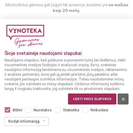
Italija
Alkoholinius gėrimus gali įsigyti tik asmenys, kuriems yra
ne mažiau
kaip 20 metų
.
Italija
Ispanija
MAN YRA 20 METŲ
Ispanija
MAN NĖRA 20 METŲ
Ispanija
Šioje svetainėje naudojami slapukai
Naudojame slapukus, kad galėtume suasmeninti turinį bei skelbimus, teikti
Ispanija
visuomeninės medijos funkcijas ir analizuoti srautą. Be to, svetainės
naudojimo informaciją bendriname su visuomeninės medijos, reklamavimo
ir analizės partneriais, kurie gali ją pridėti prie kitos jūsų pateiktos arba
PAR
naudojant paslaugas surinktos informacijos. Toliau naudodamiesi mūsų
svetaine, jūs sutinkate su mūsų slapukais. Uždarius informacinį sutikimo
langą X mygtuku traktuosite, jog sutinkate tik su privalomais slapukais.
Argentina
LEISTI VISUS SLAPUKUS
Lietuva
Būtini
Nuostatos
Statistika
Rinkodara
Kitos šalys
Rodyti informaciją
Vynas iškylai