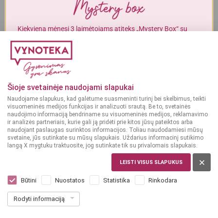
Į KREPŠELĮ
Į KREPŠELĮ
Alkoholinius gėrimus gali įsigyti tik asmenys, kuriems yra
ne mažiau
kaip 20 metų
.
Kiekvieną mėnesį 3 laimėtojams atiteks „Mystery Box“ su
gurmaniškais „Vynoteka“ produktais.
MAN YRA 20 METŲ
DALYVAUTI KONKURSE
GĖRIMAI
Gėrimų leidinys
MAN NĖRA 20 METŲ
Šioje svetainėje naudojami slapukai
Naudojame slapukus, kad galėtume suasmeninti turinį bei skelbimus, teikti
PERŽIŪRĖTI
visuomeninės medijos funkcijas ir analizuoti srautą. Be to, svetainės
naudojimo informaciją bendriname su visuomeninės medijos, reklamavimo
ir analizės partneriais, kurie gali ją pridėti prie kitos jūsų pateiktos arba
naudojant paslaugas surinktos informacijos. Toliau naudodamiesi mūsų
svetaine, jūs sutinkate su mūsų slapukais. Uždarius informacinį sutikimo
langą X mygtuku traktuosite, jog sutinkate tik su privalomais slapukais.
MAISTAS
LEISTI VISUS SLAPUKUS
Maisto leidinys
Būtini
Nuostatos
Statistika
Rinkodara
Rodyti informaciją
PERŽIŪRĖTI