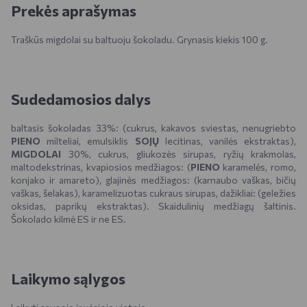
Prekės aprašymas
Traškūs migdolai su baltuoju šokoladu. Grynasis kiekis 100 g.
Sudedamosios dalys
baltasis šokoladas 33%: (cukrus, kakavos sviestas, nenugriebto
PIENO
milteliai, emulsiklis
SOJŲ
lecitinas, vanilės ekstraktas),
MIGDOLAI
30%, cukrus, gliukozės sirupas, ryžių krakmolas,
maltodekstrinas, kvapiosios medžiagos: (
PIENO
karamelės, romo,
konjako ir amareto), glajinės medžiagos: (karnaubo vaškas, bičių
vaškas, šelakas), karamelizuotas cukraus sirupas, dažikliai: (geležies
oksidas, paprikų ekstraktas). Skaidulinių medžiagų šaltinis.
Šokolado kilmė ES ir ne ES.
Laikymo sąlygos