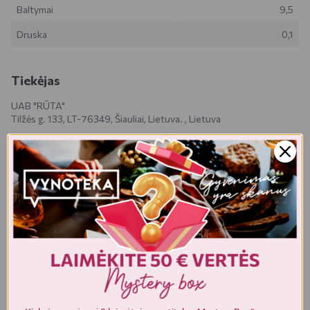
Baltymai
9,5
Druska
0,1
Tiekėjas
UAB "RŪTA"
Tilžės g. 133, LT-76349, Šiauliai, Lietuva. , Lietuva
Realios prekės išvaizda gali šiek tiek skirtis nuo esančios nuotraukoje.
Prekės, kurias gausite, gali būti kitokioje pakuotėje bei kitokios
išvaizdos ar formos. Informacija produkto aprašyme, kuri pateikiama
elektroninėje parduotuvėje, yra bendro pobūdžio, todėl nėra tapati
informacijai, nurodomai ant produkto pakuotės. Ant produkto
pakuotės nurodoma informacija yra išsamesnė ir gali šiek tiek skirtis
nuo informacijos, nurodomos elektroninėje parduotuvėje pateiktų
prekių aprašymuose. Visada rekomenduojame perskaityti ir
vadovautis informacija, esančia ant prekės pakuotės. Akcijinių prekių
kiekis yra ribotas.