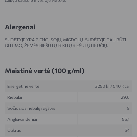
Laikyti sausoje ir vėsioje vietoje.
Alergenai
SUDĖTYJE YRA PIENO, SOJŲ, MIGDOLŲ. SUDĖTYJE GALI BŪTI
GLITIMO, ŽEMĖS RIEŠUTŲ IR KITŲ RIEŠUTŲ LIKUČIŲ.
Maistinė vertė (100 g/ml)
Energetinė vertė
2250 kJ
/
540 Kcal
Riebalai
29,6
Sočiosios riebalų rūgštys
9
Angliavandeniai
56,1
Cukrus
54