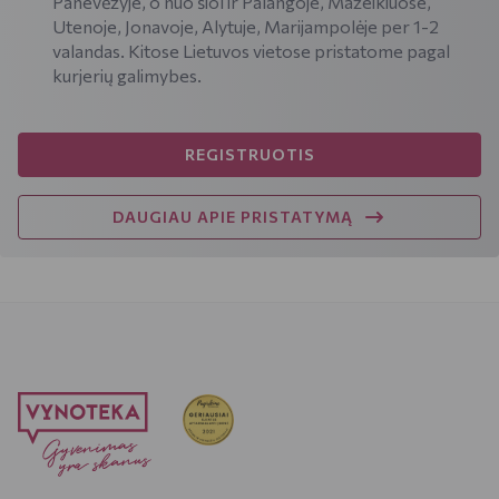
Panevėžyje, o nuo šiol ir Palangoje, Mažeikiuose,
Utenoje, Jonavoje, Alytuje, Marijampolėje per 1-2
valandas. Kitose Lietuvos vietose pristatome pagal
kurjerių galimybes.
REGISTRUOTIS
DAUGIAU APIE PRISTATYMĄ