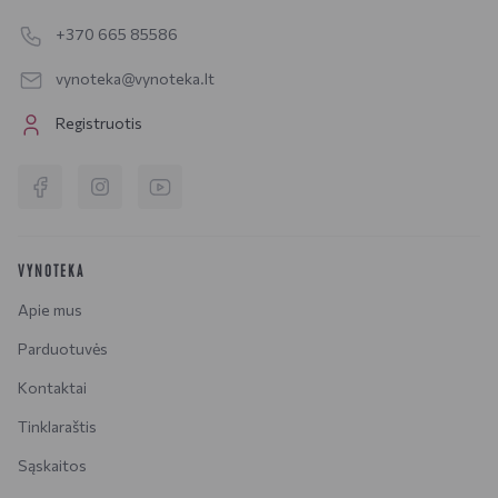
+370 665 85586
vynoteka@vynoteka.lt
Registruotis
VYNOTEKA
Apie mus
Parduotuvės
Kontaktai
Tinklaraštis
Sąskaitos