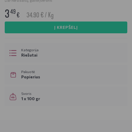
Dar nėra balsų, galite įvertinti
3
49
34.90 € / Kg
€
Į KREPŠELĮ
Kategorija
Riešutai
Pakuotė
Popierius
Svoris
1 x 100 gr