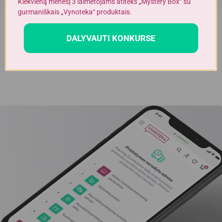
Kiekvieną mėnesį 3 laimėtojams atiteks „Mystery Box“ su
gurmaniškais „Vynoteka“ produktais.
DALYVAUTI KONKURSE
Dėmesio!
Alkoholinius gėrimus gali įsigyti tik asmenys,
kuriems yra
ne mažiau kaip 20 metų
.