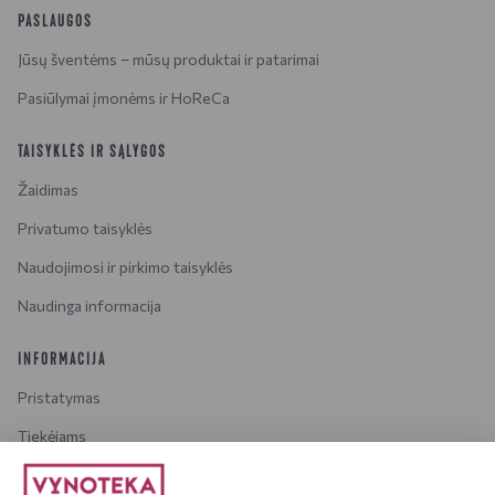
PASLAUGOS
Jūsų šventėms – mūsų produktai ir patarimai
Pasiūlymai įmonėms ir HoReCa
TAISYKLĖS IR SĄLYGOS
Žaidimas
Privatumo taisyklės
Naudojimosi ir pirkimo taisyklės
Naudinga informacija
INFORMACIJA
Pristatymas
Tiekėjams
Karjera