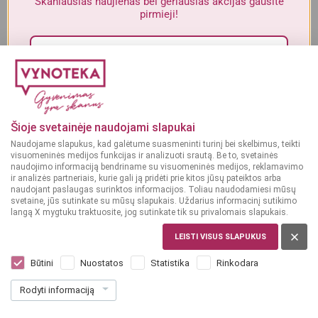
Skaniausias naujienas bei geriausias akcijas gausite
Alkoholinius gėrimus gali įsigyti tik asmenys, kuriems yra
ne mažiau
pirmieji!
kaip 20 metų
.
MAN YRA 20 METŲ
Sutinku su„Vynoteka“
privatumo politika
.
MAN NĖRA 20 METŲ
Paspausdamas patvirtinu, kad sutinku, kad mano duomenys būtų tvarkomi tiesioginės
rinkodaros tikslu ir kad esu susipažinęs su privatumo politikoje numatytomis tvarkymo
Šioje svetainėje naudojami slapukai
sąlygomis*
Naudojame slapukus, kad galėtume suasmeninti turinį bei skelbimus, teikti
visuomeninės medijos funkcijas ir analizuoti srautą. Be to, svetainės
PRENUMERUOTI
naudojimo informaciją bendriname su visuomeninės medijos, reklamavimo
ir analizės partneriais, kurie gali ją pridėti prie kitos jūsų pateiktos arba
Riešutai
Riešutai
naudojant paslaugas surinktos informacijos. Toliau naudodamiesi mūsų
LIETUVA
LIETUVA
svetaine, jūs sutinkate su mūsų slapukais. Uždarius informacinį sutikimo
langą X mygtuku traktuosite, jog sutinkate tik su privalomais slapukais.
Rūta Migdolai su
Žara Traškūs migdolai
baltuoju šokoladu ir
su baltuoju šokoladu
LEISTI VISUS SLAPUKUS
braškėmis 100 g
100 g
Būtini
Nuostatos
Statistika
Rinkodara
Dar nėra balsų, galite įvertinti
Dar nėra balsų, galite įvertinti
3
3
49
49
Rodyti informaciją
€
€
34.90 € / Kg
34.90 € / Kg