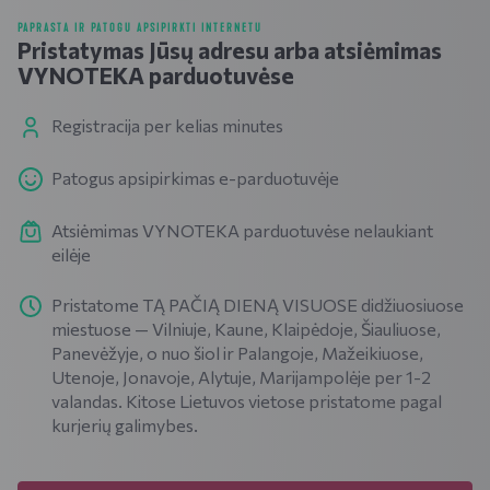
PAPRASTA IR PATOGU APSIPIRKTI INTERNETU
Pristatymas Jūsų adresu arba atsiėmimas
VYNOTEKA parduotuvėse
Registracija per kelias minutes
Patogus apsipirkimas e-parduotuvėje
Atsiėmimas VYNOTEKA parduotuvėse nelaukiant
eilėje
Pristatome TĄ PAČIĄ DIENĄ VISUOSE didžiuosiuose
miestuose — Vilniuje, Kaune, Klaipėdoje, Šiauliuose,
Panevėžyje, o nuo šiol ir Palangoje, Mažeikiuose,
Utenoje, Jonavoje, Alytuje, Marijampolėje per 1-2
valandas. Kitose Lietuvos vietose pristatome pagal
kurjerių galimybes.