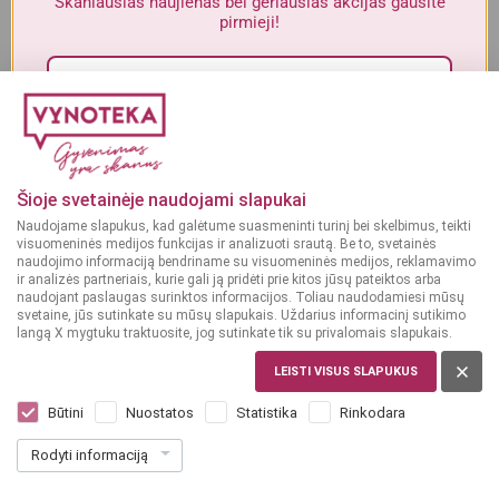
Skaniausias naujienas bei geriausias akcijas gausite
Į KREPŠELĮ
Į KREPŠELĮ
Alkoholinius gėrimus gali įsigyti tik asmenys, kuriems yra
ne mažiau
pirmieji!
kaip 20 metų
.
MAN YRA 20 METŲ
GĖRIMAI
Sutinku su„Vynoteka“
privatumo politika
.
Gėrimų leidinys
MAN NĖRA 20 METŲ
Paspausdamas patvirtinu, kad sutinku, kad mano duomenys būtų tvarkomi tiesioginės
rinkodaros tikslu ir kad esu susipažinęs su privatumo politikoje numatytomis tvarkymo
Šioje svetainėje naudojami slapukai
sąlygomis*
Naudojame slapukus, kad galėtume suasmeninti turinį bei skelbimus, teikti
PERŽIŪRĖTI
visuomeninės medijos funkcijas ir analizuoti srautą. Be to, svetainės
PRENUMERUOTI
naudojimo informaciją bendriname su visuomeninės medijos, reklamavimo
ir analizės partneriais, kurie gali ją pridėti prie kitos jūsų pateiktos arba
naudojant paslaugas surinktos informacijos. Toliau naudodamiesi mūsų
svetaine, jūs sutinkate su mūsų slapukais. Uždarius informacinį sutikimo
langą X mygtuku traktuosite, jog sutinkate tik su privalomais slapukais.
MAISTAS
LEISTI VISUS SLAPUKUS
Maisto leidinys
Būtini
Nuostatos
Statistika
Rinkodara
Rodyti informaciją
PERŽIŪRĖTI