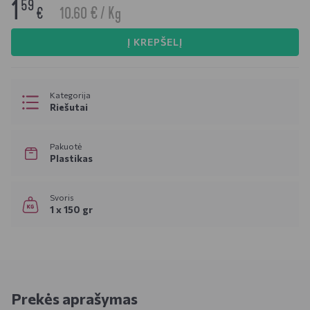
1
59
10.60 € / Kg
€
Į KREPŠELĮ
Kategorija
Riešutai
Pakuotė
Plastikas
Svoris
1 x 150 gr
Prekės aprašymas