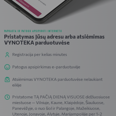
PAPRASTA IR PATOGU APSIPIRKTI INTERNETU
Pristatymas Jūsų adresu arba atsiėmimas
VYNOTEKA parduotuvėse
Registracija per kelias minutes
Patogus apsipirkimas e-parduotuvėje
Atsiėmimas VYNOTEKA parduotuvėse nelaukiant
eilėje
Pristatome TĄ PAČIĄ DIENĄ VISUOSE didžiuosiuose
miestuose — Vilniuje, Kaune, Klaipėdoje, Šiauliuose,
Panevėžyje, o nuo šiol ir Palangoje, Mažeikiuose,
Utenoje, Jonavoje, Alytuje, Marijampolėje per 1-2