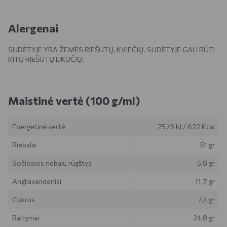
Alergenai
SUDĖTYJE YRA ŽEMĖS RIEŠUTŲ, KVIEČIŲ. SUDĖTYJE GALI BŪTI
KITŲ RIEŠUTŲ LIKUČIŲ.
Maistinė vertė (100 g/ml)
Energetinė vertė
2575 kJ
/
622 Kcal
Riebalai
51 gr
Sočiosios riebalų rūgštys
5,8 gr
Angliavandeniai
11,7 gr
Cukrus
7,4 gr
Baltymai
24,8 gr