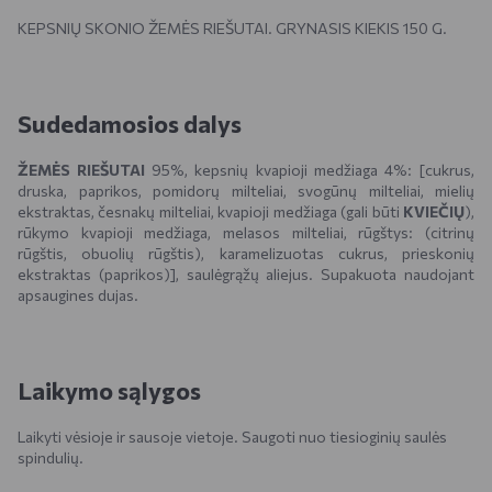
KEPSNIŲ SKONIO ŽEMĖS RIEŠUTAI. GRYNASIS KIEKIS 150 G.
Sudedamosios dalys
ŽEMĖS RIEŠUTAI
95%, kepsnių kvapioji medžiaga 4%: [cukrus,
druska, paprikos, pomidorų milteliai, svogūnų milteliai, mielių
ekstraktas, česnakų milteliai, kvapioji medžiaga (gali būti
KVIEČIŲ
),
rūkymo kvapioji medžiaga, melasos milteliai, rūgštys: (citrinų
rūgštis, obuolių rūgštis), karamelizuotas cukrus, prieskonių
ekstraktas (paprikos)], saulėgrąžų aliejus. Supakuota naudojant
apsaugines dujas.
Laikymo sąlygos
Laikyti vėsioje ir sausoje vietoje. Saugoti nuo tiesioginių saulės
spindulių.