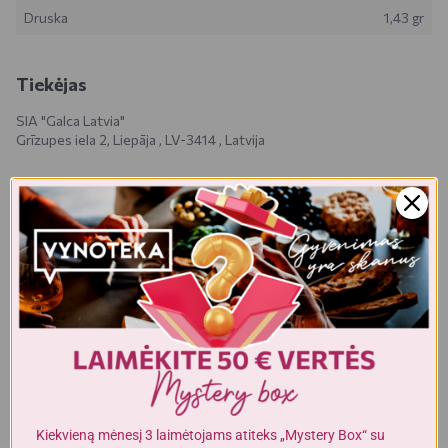
Druska
1,43 gr
Tiekėjas
SIA "Galca Latvia"
Grīzupes iela 2, Liepāja , LV-3414 , Latvija
Realios prekės išvaizda gali šiek tiek skirtis nuo esančios nuotraukoje.
Prekės, kurias gausite, gali būti kitokioje pakuotėje bei kitokios
išvaizdos ar formos. Informacija produkto aprašyme, kuri pateikiama
elektroninėje parduotuvėje, yra bendro pobūdžio, todėl nėra tapati
informacijai, nurodomai ant produkto pakuotės. Ant produkto
pakuotės nurodoma informacija yra išsamesnė ir gali šiek tiek skirtis
nuo informacijos, nurodomos elektroninėje parduotuvėje pateiktų
prekių aprašymuose. Visada rekomenduojame perskaityti ir
vadovautis informacija, esančia ant prekės pakuotės. Akcijinių prekių
kiekis yra ribotas.
Kiekvieną mėnesį 3 laimėtojams atiteks „Mystery Box“ su