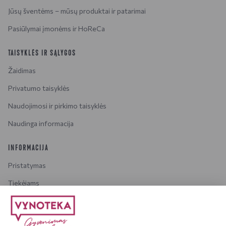
Jūsų šventėms – mūsų produktai ir patarimai
Pasiūlymai įmonėms ir HoReCa
TAISYKLĖS IR SĄLYGOS
Žaidimas
Privatumo taisyklės
Naudojimosi ir pirkimo taisyklės
Naudinga informacija
INFORMACIJA
Pristatymas
Tiekėjams
Karjera
Dažniausiai užduodami klausimai