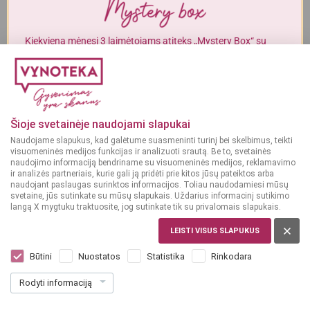
Į KREPŠELĮ
Į KREPŠELĮ
Alkoholinius gėrimus gali įsigyti tik asmenys, kuriems yra
ne mažiau
kaip 20 metų
.
Kiekvieną mėnesį 3 laimėtojams atiteks „Mystery Box“ su
gurmaniškais „Vynoteka“ produktais.
MAN YRA 20 METŲ
DALYVAUTI KONKURSE
GĖRIMAI
Gėrimų leidinys
MAN NĖRA 20 METŲ
Šioje svetainėje naudojami slapukai
Naudojame slapukus, kad galėtume suasmeninti turinį bei skelbimus, teikti
PERŽIŪRĖTI
visuomeninės medijos funkcijas ir analizuoti srautą. Be to, svetainės
naudojimo informaciją bendriname su visuomeninės medijos, reklamavimo
ir analizės partneriais, kurie gali ją pridėti prie kitos jūsų pateiktos arba
naudojant paslaugas surinktos informacijos. Toliau naudodamiesi mūsų
svetaine, jūs sutinkate su mūsų slapukais. Uždarius informacinį sutikimo
langą X mygtuku traktuosite, jog sutinkate tik su privalomais slapukais.
MAISTAS
LEISTI VISUS SLAPUKUS
Maisto leidinys
Būtini
Nuostatos
Statistika
Rinkodara
Rodyti informaciją
PERŽIŪRĖTI