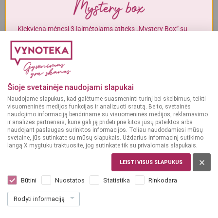
Į KREPŠELĮ
Į KREPŠELĮ
Alkoholinius gėrimus gali įsigyti tik asmenys, kuriems yra
ne mažiau
kaip 20 metų
.
Kiekvieną mėnesį 3 laimėtojams atiteks „Mystery Box“ su
gurmaniškais „Vynoteka“ produktais.
MAN YRA 20 METŲ
DALYVAUTI KONKURSE
GĖRIMAI
Gėrimų leidinys
MAN NĖRA 20 METŲ
Šioje svetainėje naudojami slapukai
Naudojame slapukus, kad galėtume suasmeninti turinį bei skelbimus, teikti
PERŽIŪRĖTI
visuomeninės medijos funkcijas ir analizuoti srautą. Be to, svetainės
naudojimo informaciją bendriname su visuomeninės medijos, reklamavimo
ir analizės partneriais, kurie gali ją pridėti prie kitos jūsų pateiktos arba
naudojant paslaugas surinktos informacijos. Toliau naudodamiesi mūsų
svetaine, jūs sutinkate su mūsų slapukais. Uždarius informacinį sutikimo
langą X mygtuku traktuosite, jog sutinkate tik su privalomais slapukais.
MAISTAS
LEISTI VISUS SLAPUKUS
Maisto leidinys
Būtini
Nuostatos
Statistika
Rinkodara
Rodyti informaciją
PERŽIŪRĖTI