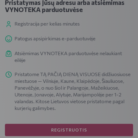
Pristatymas Jūsų adresu arba atsiėmimas
VYNOTEKA parduotuvėse
Registracija per kelias minutes
Patogus apsipirkimas e-parduotuvėje
Atsiėmimas VYNOTEKA parduotuvėse nelaukiant
eilėje
Pristatome TĄ PAČIĄ DIENĄ VISUOSE didžiuosiuose
miestuose — Vilniuje, Kaune, Klaipėdoje, Šiauliuose,
Panevėžyje, o nuo šiol ir Palangoje, Mažeikiuose,
Utenoje, Jonavoje, Alytuje, Marijampolėje per 1-2
valandas. Kitose Lietuvos vietose pristatome pagal
kurjerių galimybes.
REGISTRUOTIS