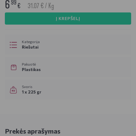
6
99
31.07 € / Kg
€
Į KREPŠELĮ
Kategorija
Riešutai
Pakuotė
Plastikas
Svoris
1 x 225 gr
Prekės aprašymas