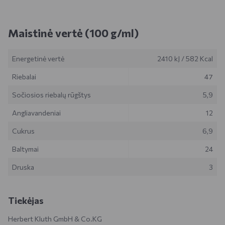
Maistinė vertė (100 g/ml)
Energetinė vertė
2410 kJ
/
582 Kcal
Riebalai
47
Sočiosios riebalų rūgštys
5,9
Angliavandeniai
12
Cukrus
6,9
Baltymai
24
Druska
3
Tiekėjas
Herbert Kluth GmbH & Co.KG