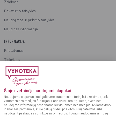
Žaidimas
Privatumo taisyklės
Naudojimosi ir pirkimo taisyklės
Naudinga informacija
INFORMACIJA
Pristatymas
Tiekėjams
Karjera
Dažniausiai užduodami klausimai
Šioje svetainėje naudojami slapukai
Dėmesio!
Alkoholinius gėrimus gali įsigyti tik asmenys,
Naudojame slapukus, kad galėtume suasmeninti turinį bei skelbimus, teikti
kuriems yra
ne mažiau kaip 20 metų
.
visuomeninės medijos funkcijas ir analizuoti srautą. Be to, svetainės
naudojimo informaciją bendriname su visuomeninės medijos, reklamavimo
ir analizės partneriais, kurie gali ją pridėti prie kitos jūsų pateiktos arba
naudojant paslaugas surinktos informacijos. Toliau naudodamiesi mūsų