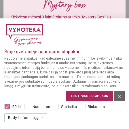
Į KREPŠELĮ
Į KREPŠELĮ
Alkoholinius gėrimus gali įsigyti tik asmenys, kuriems yra
ne mažiau
kaip 20 metų
.
Kiekvieną mėnesį 3 laimėtojams atiteks „Mystery Box“ su
gurmaniškais „Vynoteka“ produktais.
MAN YRA 20 METŲ
DALYVAUTI KONKURSE
GĖRIMAI
Gėrimų leidinys
MAN NĖRA 20 METŲ
Šioje svetainėje naudojami slapukai
Naudojame slapukus, kad galėtume suasmeninti turinį bei skelbimus, teikti
PERŽIŪRĖTI
visuomeninės medijos funkcijas ir analizuoti srautą. Be to, svetainės
naudojimo informaciją bendriname su visuomeninės medijos, reklamavimo
ir analizės partneriais, kurie gali ją pridėti prie kitos jūsų pateiktos arba
naudojant paslaugas surinktos informacijos. Toliau naudodamiesi mūsų
svetaine, jūs sutinkate su mūsų slapukais. Uždarius informacinį sutikimo
langą X mygtuku traktuosite, jog sutinkate tik su privalomais slapukais.
MAISTAS
LEISTI VISUS SLAPUKUS
Maisto leidinys
Būtini
Nuostatos
Statistika
Rinkodara
Rodyti informaciją
PERŽIŪRĖTI