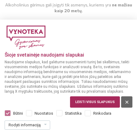
Alkoholinius gėrimus gali įsigyti tik asmenys, kuriems yra
ne mažiau
kaip 20 metų
.
MAN YRA 20 METŲ
MAN NĖRA 20 METŲ
Šioje svetainėje naudojami slapukai
Naudojame slapukus, kad galėtume suasmeninti turinį bei skelbimus, teikti
visuomeninės medijos funkcijas ir analizuoti srautą. Be to, svetainės
naudojimo informaciją bendriname su visuomeninės medijos, reklamavimo
ir analizės partneriais, kurie gali ją pridėti prie kitos jūsų pateiktos arba
naudojant paslaugas surinktos informacijos. Toliau naudodamiesi mūsų
svetaine, jūs sutinkate su mūsų slapukais. Uždarius informacinį sutikimo
langą X mygtuku traktuosite, jog sutinkate tik su privalomais slapukais.
LEISTI VISUS SLAPUKUS
Būtini
Nuostatos
Statistika
Rinkodara
Rodyti informaciją