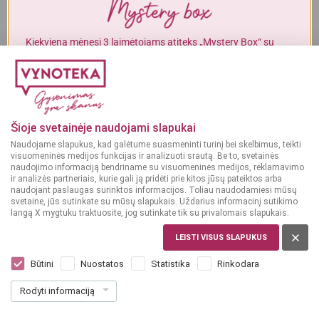
Į KREPŠELĮ
Į KREPŠELĮ
Alkoholinius gėrimus gali įsigyti tik asmenys, kuriems yra
ne mažiau
kaip 20 metų
.
Kiekvieną mėnesį 3 laimėtojams atiteks „Mystery Box“ su
gurmaniškais „Vynoteka“ produktais.
MAN YRA 20 METŲ
DALYVAUTI KONKURSE
GĖRIMAI
Gėrimų leidinys
MAN NĖRA 20 METŲ
Šioje svetainėje naudojami slapukai
Naudojame slapukus, kad galėtume suasmeninti turinį bei skelbimus, teikti
PERŽIŪRĖTI
visuomeninės medijos funkcijas ir analizuoti srautą. Be to, svetainės
naudojimo informaciją bendriname su visuomeninės medijos, reklamavimo
ir analizės partneriais, kurie gali ją pridėti prie kitos jūsų pateiktos arba
naudojant paslaugas surinktos informacijos. Toliau naudodamiesi mūsų
svetaine, jūs sutinkate su mūsų slapukais. Uždarius informacinį sutikimo
langą X mygtuku traktuosite, jog sutinkate tik su privalomais slapukais.
MAISTAS
LEISTI VISUS SLAPUKUS
Maisto leidinys
Būtini
Nuostatos
Statistika
Rinkodara
Rodyti informaciją
PERŽIŪRĖTI