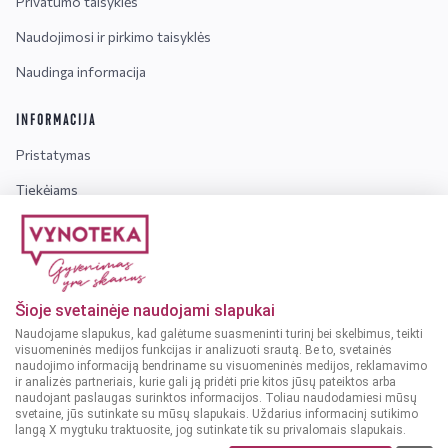
Privatumo taisyklės
Naudojimosi ir pirkimo taisyklės
Naudinga informacija
INFORMACIJA
Pristatymas
Tiekėjams
Karjera
Dažniausiai užduodami klausimai
Šioje svetainėje naudojami slapukai
Dėmesio!
Alkoholinius gėrimus gali įsigyti tik asmenys,
Naudojame slapukus, kad galėtume suasmeninti turinį bei skelbimus, teikti
kuriems yra
ne mažiau kaip 20 metų
.
visuomeninės medijos funkcijas ir analizuoti srautą. Be to, svetainės
naudojimo informaciją bendriname su visuomeninės medijos, reklamavimo
ir analizės partneriais, kurie gali ją pridėti prie kitos jūsų pateiktos arba
naudojant paslaugas surinktos informacijos. Toliau naudodamiesi mūsų
svetaine, jūs sutinkate su mūsų slapukais. Uždarius informacinį sutikimo
langą X mygtuku traktuosite, jog sutinkate tik su privalomais slapukais.