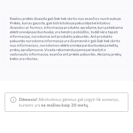
Realios prekės išvaizda gali šiek tiek skirtis nuo esančios nuotraukoje.
Prekės, kurias gausite, gali būti kitokioje pakuotėje bei kitokios
išvaizdos ar formos. Informacija produkto aprašyme, kuri pateikiama
elektroninėje parduotuvėje, yra bendro pobūdžio, todėl nėra tapati
informacijai, nurodomai ant produkto pakuotės. Ant produkto
pakuotės nurodoma informacija yra išsamesnė ir gali šiek tiek skirtis
nuo informacijos, nurodomos elektroninėje parduotuvėje pateiktų
prekių aprašymuose. Visada rekomenduojame perskaityti ir
vadovautis informacija, esančia ant prekės pakuotės. Akcijinių prekių
kiekis yra ribotas.
Dėmesio!
Alkoholinius gėrimus gali įsigyti tik asmenys,
kuriems yra
ne mažiau kaip 20 metų
.