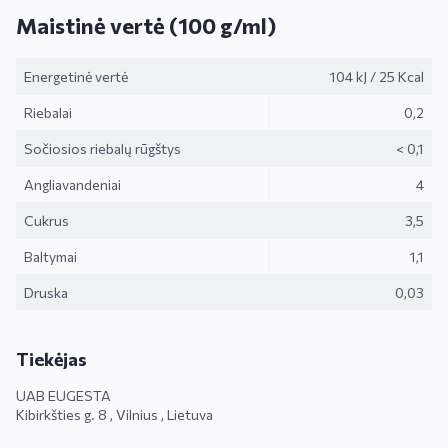
Maistinė vertė (100 g/ml)
Energetinė vertė
104 kJ
/
25 Kcal
Riebalai
0,2
Sočiosios riebalų rūgštys
< 0,1
Angliavandeniai
4
Cukrus
3,5
Baltymai
1,1
Druska
0,03
Tiekėjas
UAB EUGESTA
Kibirkšties g. 8 , Vilnius , Lietuva