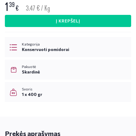
1
39
3.47 € / Kg
€
Į KREPŠELĮ
Kategorija
Konservuoti pomidorai
Pakuotė
Skardinė
Svoris
1 x 400 gr
Prekės aprašymas