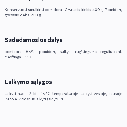
Konservuoti smulkinti pomidorai. Grynasis kiekis 400 g. Pomidorų
grynasis kiekis 260 g.
Sudedamosios dalys
pomidorai 65%, pomidorų sultys, rūgštingumą reguliuojanti
medžiaga E330.
Laikymo sąlygos
Laikyti nuo +2 iki +25 °C temperatūroje. Laikyti vėsioje, sausoje
vietoje. Atidarius laikyti šaldytuve.