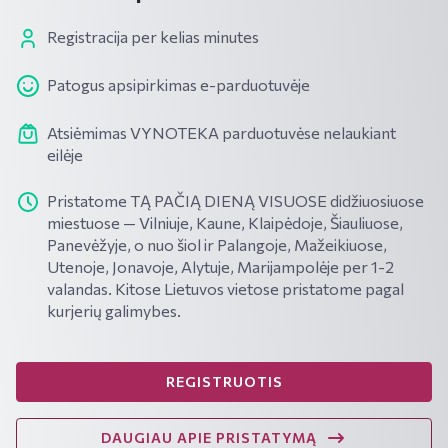
Registracija per kelias minutes
Patogus apsipirkimas e-parduotuvėje
Atsiėmimas VYNOTEKA parduotuvėse nelaukiant
eilėje
Pristatome TĄ PAČIĄ DIENĄ VISUOSE didžiuosiuose
miestuose — Vilniuje, Kaune, Klaipėdoje, Šiauliuose,
Panevėžyje, o nuo šiol ir Palangoje, Mažeikiuose,
Utenoje, Jonavoje, Alytuje, Marijampolėje per 1-2
valandas. Kitose Lietuvos vietose pristatome pagal
kurjerių galimybes.
REGISTRUOTIS
DAUGIAU APIE PRISTATYMĄ