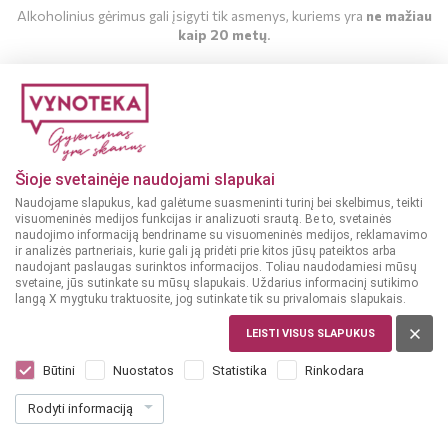
Alkoholinius gėrimus gali įsigyti tik asmenys, kuriems yra
ne mažiau
kaip 20 metų
.
MAN YRA 20 METŲ
MAN NĖRA 20 METŲ
Šioje svetainėje naudojami slapukai
Naudojame slapukus, kad galėtume suasmeninti turinį bei skelbimus, teikti
visuomeninės medijos funkcijas ir analizuoti srautą. Be to, svetainės
naudojimo informaciją bendriname su visuomeninės medijos, reklamavimo
ir analizės partneriais, kurie gali ją pridėti prie kitos jūsų pateiktos arba
Konservuoti pomidorai
Konservuoti pomidorai
naudojant paslaugas surinktos informacijos. Toliau naudodamiesi mūsų
ITALIJA
ITALIJA
svetaine, jūs sutinkate su mūsų slapukais. Uždarius informacinį sutikimo
langą X mygtuku traktuosite, jog sutinkate tik su privalomais slapukais.
Heinz Konservuoti
COELSANUS SAULĖJE
smulkinti pomidorai
DŽIOVINTI POMIDORAI
LEISTI VISUS SLAPUKUS
400 g
340 g
Būtini
Nuostatos
Statistika
Rinkodara
Dar nėra balsų, galite įvertinti
Dar nėra balsų, galite įvertinti
1
3
39
29
Rodyti informaciją
€
€
3.47 € / Kg
9.68 € / Kg