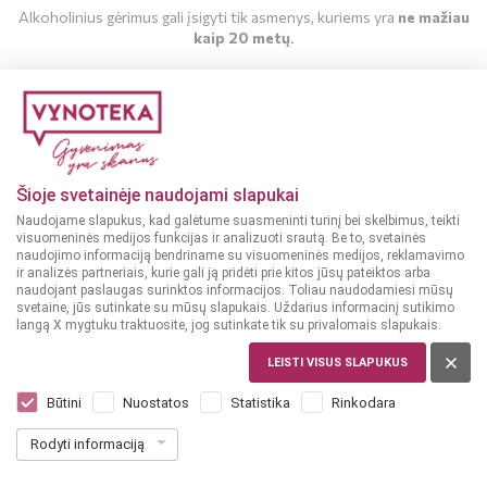
Į KREPŠELĮ
Į KREPŠELĮ
Alkoholinius gėrimus gali įsigyti tik asmenys, kuriems yra
ne mažiau
kaip 20 metų
.
MAN YRA 20 METŲ
GĖRIMAI
Gėrimų leidinys
MAN NĖRA 20 METŲ
Šioje svetainėje naudojami slapukai
Naudojame slapukus, kad galėtume suasmeninti turinį bei skelbimus, teikti
PERŽIŪRĖTI
visuomeninės medijos funkcijas ir analizuoti srautą. Be to, svetainės
naudojimo informaciją bendriname su visuomeninės medijos, reklamavimo
ir analizės partneriais, kurie gali ją pridėti prie kitos jūsų pateiktos arba
naudojant paslaugas surinktos informacijos. Toliau naudodamiesi mūsų
svetaine, jūs sutinkate su mūsų slapukais. Uždarius informacinį sutikimo
langą X mygtuku traktuosite, jog sutinkate tik su privalomais slapukais.
MAISTAS
LEISTI VISUS SLAPUKUS
Maisto leidinys
Būtini
Nuostatos
Statistika
Rinkodara
Rodyti informaciją
PERŽIŪRĖTI