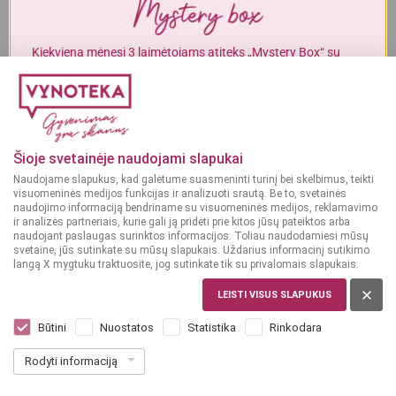
Į KREPŠELĮ
Į KREPŠELĮ
Alkoholinius gėrimus gali įsigyti tik asmenys, kuriems yra
ne mažiau
kaip 20 metų
.
Kiekvieną mėnesį 3 laimėtojams atiteks „Mystery Box“ su
gurmaniškais „Vynoteka“ produktais.
MAN YRA 20 METŲ
DALYVAUTI KONKURSE
GĖRIMAI
Gėrimų leidinys
MAN NĖRA 20 METŲ
Šioje svetainėje naudojami slapukai
Naudojame slapukus, kad galėtume suasmeninti turinį bei skelbimus, teikti
PERŽIŪRĖTI
visuomeninės medijos funkcijas ir analizuoti srautą. Be to, svetainės
naudojimo informaciją bendriname su visuomeninės medijos, reklamavimo
ir analizės partneriais, kurie gali ją pridėti prie kitos jūsų pateiktos arba
naudojant paslaugas surinktos informacijos. Toliau naudodamiesi mūsų
svetaine, jūs sutinkate su mūsų slapukais. Uždarius informacinį sutikimo
langą X mygtuku traktuosite, jog sutinkate tik su privalomais slapukais.
MAISTAS
LEISTI VISUS SLAPUKUS
Maisto leidinys
Būtini
Nuostatos
Statistika
Rinkodara
Rodyti informaciją
PERŽIŪRĖTI