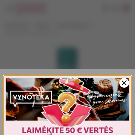
0
VYNOTEKA
Stiprieji
Spiritiniai gėrimai
ZUBROWKA Raspberry 0,5 l
AMŽIAUS PATVIRTINIMAS
Turite patvirtinti amžių