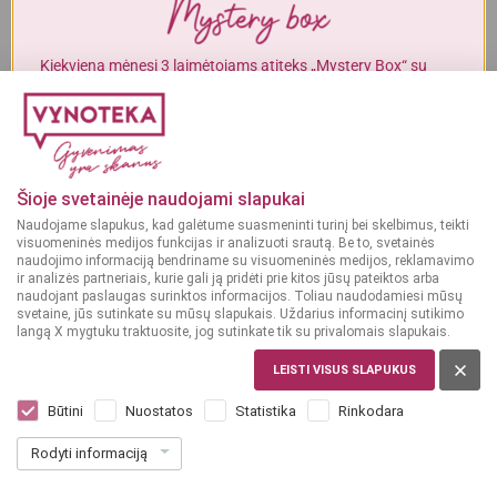
Alkoholinius gėrimus gali įsigyti tik asmenys, kuriems yra
ne mažiau
kaip 20 metų
.
Kiekvieną mėnesį 3 laimėtojams atiteks „Mystery Box“ su
gurmaniškais „Vynoteka“ produktais.
MAN YRA 20 METŲ
DALYVAUTI KONKURSE
MAN NĖRA 20 METŲ
Šioje svetainėje naudojami slapukai
Naudojame slapukus, kad galėtume suasmeninti turinį bei skelbimus, teikti
visuomeninės medijos funkcijas ir analizuoti srautą. Be to, svetainės
naudojimo informaciją bendriname su visuomeninės medijos, reklamavimo
ir analizės partneriais, kurie gali ją pridėti prie kitos jūsų pateiktos arba
naudojant paslaugas surinktos informacijos. Toliau naudodamiesi mūsų
svetaine, jūs sutinkate su mūsų slapukais. Uždarius informacinį sutikimo
langą X mygtuku traktuosite, jog sutinkate tik su privalomais slapukais.
LEISTI VISUS SLAPUKUS
LENKIJA
ZUBROWKA Raspberry 0,5 l
Būtini
Nuostatos
Statistika
Rinkodara
Dar nėra balsų, galite įvertinti
Rodyti informaciją
11
69
23.38 € / L
€