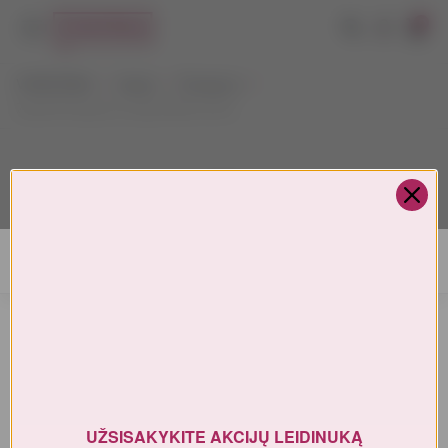
0
VYNOTEKA
Vynas
Prosecco
Zonin Prosecco Cuvee 1821 0,75 L
AMŽIAUS PATVIRTINIMAS
Turite patvirtinti amžių
UŽSISAKYKITE AKCIJŲ LEIDINUKĄ