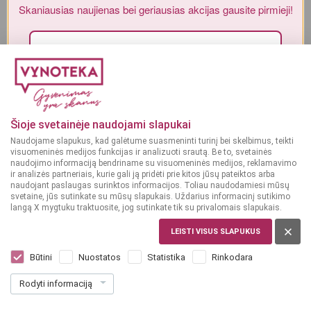
Skaniausias naujienas bei geriausias akcijas gausite pirmieji!
Alkoholinius gėrimus gali įsigyti tik asmenys, kuriems yra
ne mažiau
kaip 20 metų
.
MAN YRA 20 METŲ
Sutinku su„Vynoteka“
privatumo politika
.
Paspausdamas patvirtinu, kad sutinku, kad mano duomenys būtų tvarkomi tiesioginės rinkodaros
MAN NĖRA 20 METŲ
tikslu ir kad esu susipažinęs su privatumo politikoje numatytomis tvarkymo sąlygomis*
Šioje svetainėje naudojami slapukai
Naudojame slapukus, kad galėtume suasmeninti turinį bei skelbimus, teikti
PRENUMERUOTI
visuomeninės medijos funkcijas ir analizuoti srautą. Be to, svetainės
naudojimo informaciją bendriname su visuomeninės medijos, reklamavimo
ir analizės partneriais, kurie gali ją pridėti prie kitos jūsų pateiktos arba
naudojant paslaugas surinktos informacijos. Toliau naudodamiesi mūsų
svetaine, jūs sutinkate su mūsų slapukais. Uždarius informacinį sutikimo
langą X mygtuku traktuosite, jog sutinkate tik su privalomais slapukais.
LEISTI VISUS SLAPUKUS
ITALIJA, VENETO
Zonin Prosecco Cuvee 1821 0,75 L
Būtini
Nuostatos
Statistika
Rinkodara
Dar nėra balsų, galite įvertinti
Rodyti informaciją
10
99
14.65 € / L
€